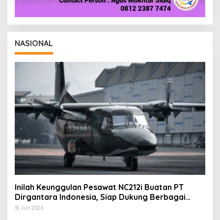
NASIONAL
Inilah Keunggulan Pesawat NC212i Buatan PT
Dirgantara Indonesia, Siap Dukung Berbagai
Operasi TNI
31 Juli 2026