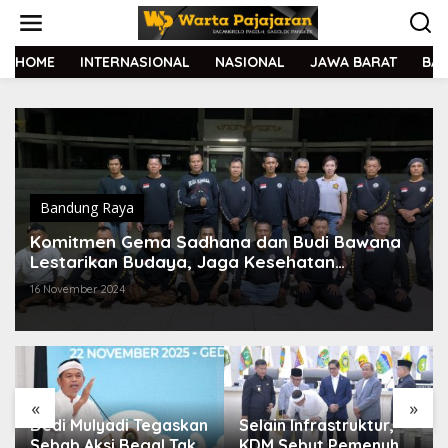
L
e
w
a
HOME
INTERNASIONAL
NASIONAL
JAWA BARAT
BA
t
i
k
e
k
o
n
t
Bandung Raya
e
Komitmen Gema Sadhana dan Budi Bawana
n
Lestarikan Budaya, Jaga Kesehatan
Masyarakat
16 November 2024
«
»
Dedi Mulyadi Tegaskan
Selain Infrastruktur,
Sebab Aksi Begal Tak
KDM Sebut Pemenuhan