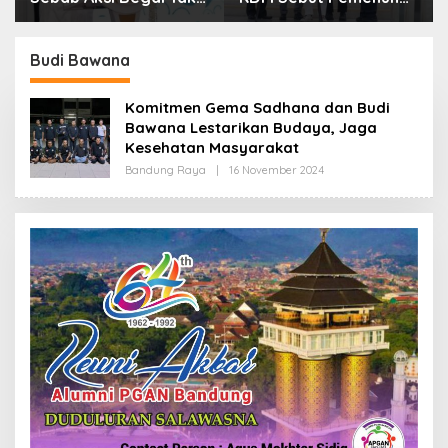
Boleh Hanya Dikaitkan
Kebutuhan Dasar
dengan Ekonomi
Masyarakat Jadi
Fokus APBD Jabar
Budi Bawana
2027
Komitmen Gema Sadhana dan Budi
Bawana Lestarikan Budaya, Jaga
Kesehatan Masyarakat
Bandung Raya
|
16 November 2024
O
L
E
H
R
E
D
A
K
S
I