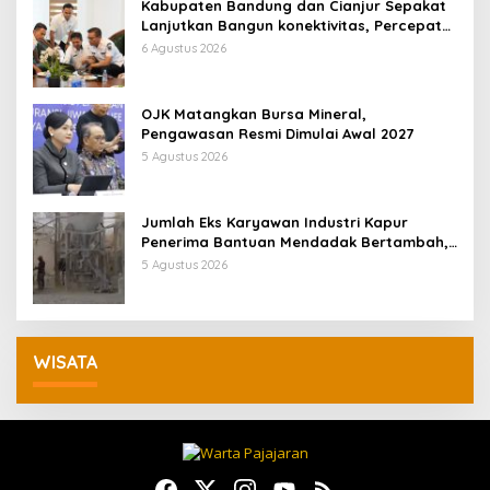
Kabupaten Bandung dan Cianjur Sepakat
Lanjutkan Bangun konektivitas, Percepat
Pertumbuhan Ekonomi Daerah
6 Agustus 2026
OJK Matangkan Bursa Mineral,
Pengawasan Resmi Dimulai Awal 2027
5 Agustus 2026
Jumlah Eks Karyawan Industri Kapur
Penerima Bantuan Mendadak Bertambah,
KDM: Kita Identifikasi
5 Agustus 2026
WISATA