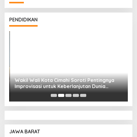
PENDIDIKAN
Wakil Wali Kota Cimahi Soroti Pentingnya
Y
Improvisasi untuk Keberlanjutan Dunia
S
Pendidikan
A
JAWA BARAT