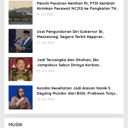
Penuhi Pesanan Kemhan RI, PTDI Kembali
Kirimkan Pesawat NC212i ke Pangkalan TNI
AU
31 Juli 2026
Usai Pengunduran Diri Gubernur BI,
Mensesneg: Segera Terbit Keppres
Pemberhentian dengan Hormat
27 Juli 2026
Jadi Tersangka dan Ditahan, Eks
Jampidsus Sebut Dirinya Korban
Kriminalisasi
25 Juli 2026
Kondisi Kesehatan Jadi Alasan Nanik S
Deyang Mundur dari BGN, Prabowo Tunjuk
Wamentan Sudaryono
22 Juli 2026
MUSIK