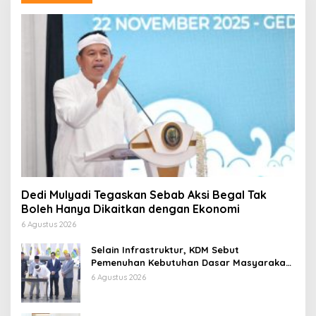
Dedi Mulyadi Tegaskan Sebab Aksi Begal Tak
Boleh Hanya Dikaitkan dengan Ekonomi
6 Agustus 2026
Selain Infrastruktur, KDM Sebut
Pemenuhan Kebutuhan Dasar Masyarakat
Jadi Fokus APBD Jabar 2027
6 Agustus 2026