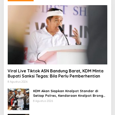
Viral Live Tiktok ASN Bandung Barat, KDM Minta
Bupati Sanksi Tegas: Bila Perlu Pemberhentian
8 Agustus 2026
KDM Akan Siapkan Knalpot Standar di
Setiap Polres, Kendaraan Knalpot Brong
Tertangkap Langsung Ganti
8 Agustus 2026