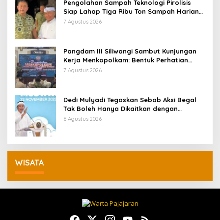
Pengolahan Sampah Teknologi Pirolisis
Siap Lahap Tiga Ribu Ton Sampah Harian
Jawa Barat
7 Agustus 2026
Pangdam III Siliwangi Sambut Kunjungan
Kerja Menkopolkam: Bentuk Perhatian
Pemerintah
7 Agustus 2026
Dedi Mulyadi Tegaskan Sebab Aksi Begal
Tak Boleh Hanya Dikaitkan dengan
Ekonomi
6 Agustus 2026
WISATA