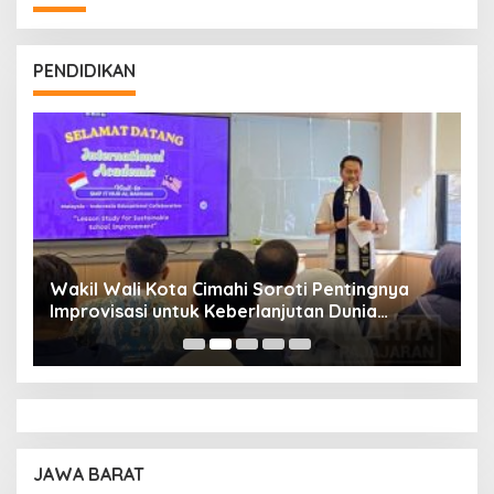
PENDIDIKAN
Wakil Wali Kota Cimahi Soroti Pentingnya
Y
Improvisasi untuk Keberlanjutan Dunia
S
Pendidikan
A
JAWA BARAT