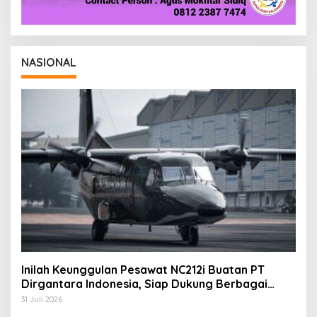
NASIONAL
Inilah Keunggulan Pesawat NC212i Buatan PT
Dirgantara Indonesia, Siap Dukung Berbagai
Operasi TNI
31 Juli 2026