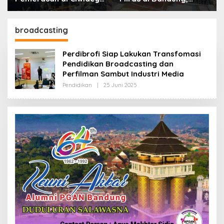
Polisi Tangkap Dua
Lebih dari Enam Ribu
terduga Pelaku
Botol Disita
broadcasting
Perdibrofi Siap Lakukan Transfomasi
Pendidikan Broadcasting dan
Perfilman Sambut Industri Media
Pendidikan
|
25 Juni 2025
O
L
E
H
R
E
D
A
K
S
I