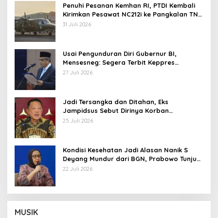
Penuhi Pesanan Kemhan RI, PTDI Kembali
Kirimkan Pesawat NC212i ke Pangkalan TNI
AU
31 Juli 2026
Usai Pengunduran Diri Gubernur BI,
Mensesneg: Segera Terbit Keppres
Pemberhentian dengan Hormat
27 Juli 2026
Jadi Tersangka dan Ditahan, Eks
Jampidsus Sebut Dirinya Korban
Kriminalisasi
25 Juli 2026
Kondisi Kesehatan Jadi Alasan Nanik S
Deyang Mundur dari BGN, Prabowo Tunjuk
Wamentan Sudaryono
22 Juli 2026
MUSIK