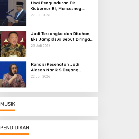
Usai Pengunduran Diri
Gubernur BI, Mensesneg:
Segera Terbit Keppres
27 Juli 2026
Pemberhentian dengan
Hormat
Jadi Tersangka dan Ditahan,
Eks Jampidsus Sebut Dirinya
Korban Kriminalisasi
25 Juli 2026
Kondisi Kesehatan Jadi
Alasan Nanik S Deyang
Mundur dari BGN, Prabowo
22 Juli 2026
Tunjuk Wamentan Sudaryono
MUSIK
PENDIDIKAN