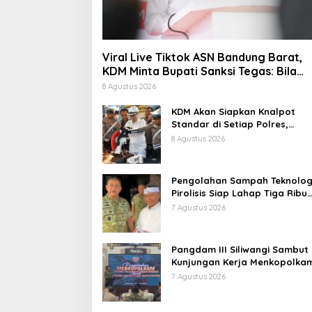
Viral Live Tiktok ASN Bandung Barat,
KDM Minta Bupati Sanksi Tegas: Bila
Perlu Pemberhentian
8 Agustus 2026
KDM Akan Siapkan Knalpot
Standar di Setiap Polres,
Kendaraan Knalpot Brong
8 Agustus 2026
Tertangkap Langsung Ganti
Pengolahan Sampah Teknolog
Pirolisis Siap Lahap Tiga Ribu
Ton Sampah Harian Jawa Bar
7 Agustus 2026
Pangdam III Siliwangi Sambut
Kunjungan Kerja Menkopolkam
Bentuk Perhatian Pemerintah
7 Agustus 2026