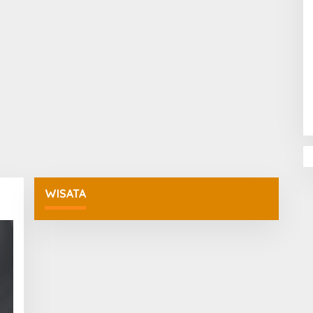
Penguatan Pendidikan Agama dan
Karakter Sekolah Nur Al Rahman
Bikin Sekolah di Malaysia Tertarik
Mempelajarinya
WISATA