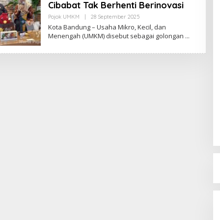
Cibabat Tak Berhenti Berinovasi
Pojok UMKM
|
28 September 2025
O
L
Kota Bandung – Usaha Mikro, Kecil, dan
E
Menengah (UMKM) disebut sebagai golongan
H
R
E
D
A
K
S
I