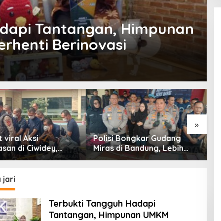
adapi Tantangan, Himpunan
rhenti Berinovasi
»
 Bongkar Gudang
Viral Live Tiktok ASN
K
i Bandung, Lebih
Bandung Barat, KDM Minta
S
am Ribu Botol Disita
Bupati Sanksi Tegas: Bila
K
Perlu Pemberhentian
T
G
jari
Terbukti Tangguh Hadapi
Tantangan, Himpunan UMKM