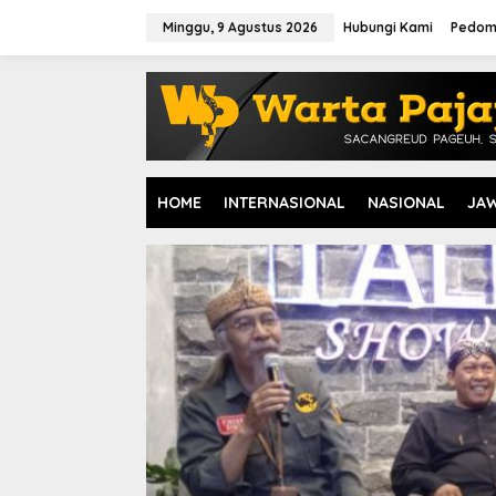
L
e
Minggu, 9 Agustus 2026
Hubungi Kami
Pedom
w
a
t
i
k
e
k
o
HOME
INTERNASIONAL
NASIONAL
JA
n
t
e
n