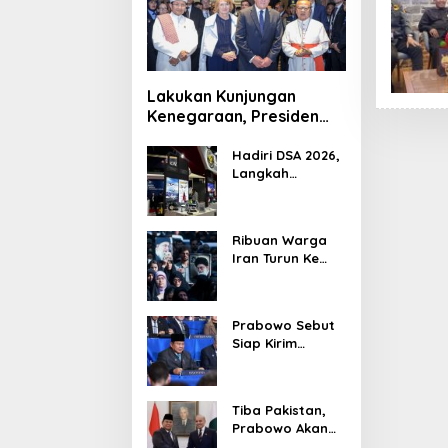
Lakukan Kunjungan
Kenegaraan, Presiden
Jerman Telusuri
Terowongan Siaturahmi
Hadiri DSA 2026,
Langkah
Strategis PTDI
Perkuat Kerja
Sama Bidang
Ribuan Warga
Pertahanan
Iran Turun Ke
dengan
Jalan Serukan
Malaysia
Pembalasan
Wafatnya
Prabowo Sebut
Khamenei
Siap Kirim
Delapan Ribu
Pasukan Dukung
Perdamaian
Tiba Pakistan,
Palestina
Prabowo Akan
Bahas