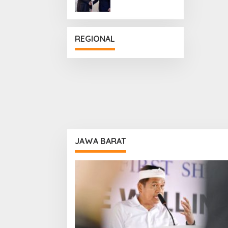
Penguatan
Hubungan
Diplomatik
REGIONAL
JAWA BARAT