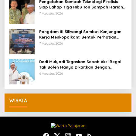
Pengolahan Sampah Teknologi Pirolisis
Siap Lahap Tiga Ribu Ton Sampah Harian
Jawa Barat
7 Agustus 2026
Pangdam III Siliwangi Sambut Kunjungan
Kerja Menkopolkam: Bentuk Perhatian
Pemerintah
7 Agustus 2026
Dedi Mulyadi Tegaskan Sebab Aksi Begal
Tak Boleh Hanya Dikaitkan dengan
Ekonomi
6 Agustus 2026
WISATA