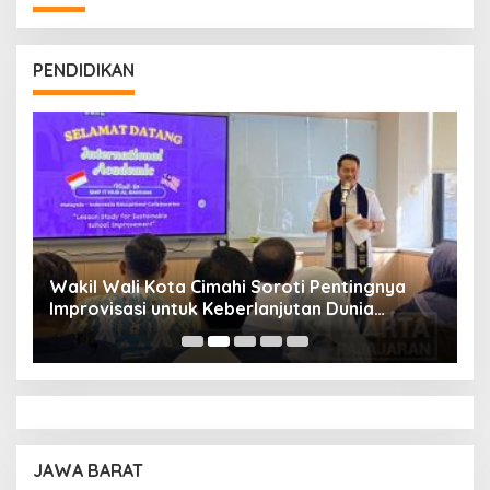
PENDIDIKAN
Wakil Wali Kota Cimahi Soroti Pentingnya
Y
Improvisasi untuk Keberlanjutan Dunia
S
Pendidikan
A
JAWA BARAT