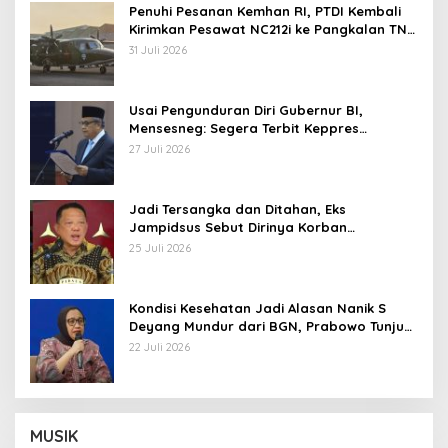
Penuhi Pesanan Kemhan RI, PTDI Kembali
Kirimkan Pesawat NC212i ke Pangkalan TNI
AU
31 Juli 2026
Usai Pengunduran Diri Gubernur BI,
Mensesneg: Segera Terbit Keppres
Pemberhentian dengan Hormat
27 Juli 2026
Jadi Tersangka dan Ditahan, Eks
Jampidsus Sebut Dirinya Korban
Kriminalisasi
25 Juli 2026
Kondisi Kesehatan Jadi Alasan Nanik S
Deyang Mundur dari BGN, Prabowo Tunjuk
Wamentan Sudaryono
22 Juli 2026
MUSIK