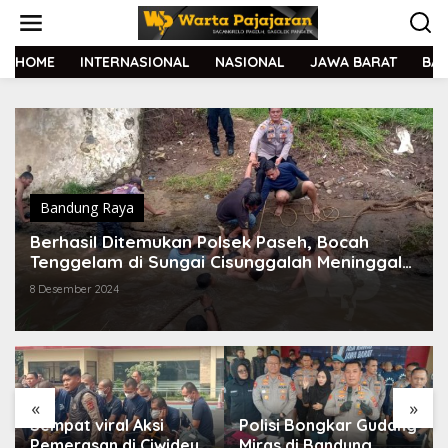
L
e
w
a
HOME
INTERNASIONAL
NASIONAL
JAWA BARAT
BA
t
i
k
e
k
o
n
t
Bandung Raya
e
Berhasil Ditemukan Polsek Paseh, Bocah
n
Tenggelam di Sungai Cisunggalah Meninggal
Dunia
8 Desember 2024
«
»
Sempat viral Aksi
Polisi Bongkar Gudang
Pemerasan di Ciwidey,
Miras di Bandung,