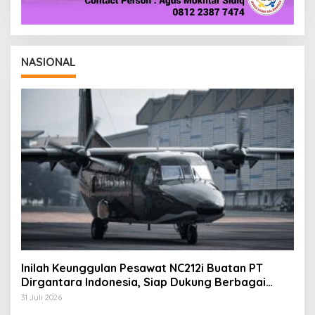
NASIONAL
Inilah Keunggulan Pesawat NC212i Buatan PT
Dirgantara Indonesia, Siap Dukung Berbagai
Operasi TNI
31 Juli 2026