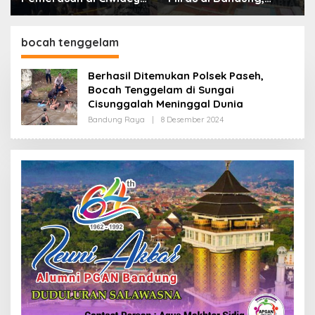
Polisi Tangkap Dua
Lebih dari Enam Ribu
terduga Pelaku
Botol Disita
bocah tenggelam
Berhasil Ditemukan Polsek Paseh,
Bocah Tenggelam di Sungai
Cisunggalah Meninggal Dunia
Bandung Raya
|
8 Desember 2024
O
L
E
H
R
E
D
A
K
S
I