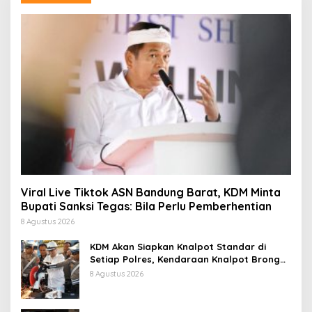
Viral Live Tiktok ASN Bandung Barat, KDM Minta
Bupati Sanksi Tegas: Bila Perlu Pemberhentian
8 Agustus 2026
KDM Akan Siapkan Knalpot Standar di
Setiap Polres, Kendaraan Knalpot Brong
Tertangkap Langsung Ganti
8 Agustus 2026