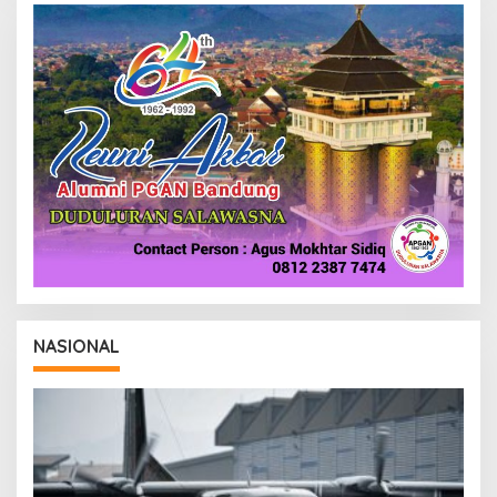
A
D
M
I
N
2
NASIONAL