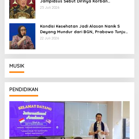
Jampidsus Sebut Dirinya Korban
Kriminalisasi
25 Juli 2026
Kondisi Kesehatan Jadi Alasan Nanik S
Deyang Mundur dari BGN, Prabowo Tunjuk
Wamentan Sudaryono
22 Juli 2026
MUSIK
PENDIDIKAN