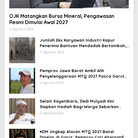
OJK Matangkan Bursa Mineral, Pengawasan
Resmi Dimulai Awal 2027
5 Agustus 2026
Jumlah Eks Karyawan Industri Kapur
Penerima Bantuan Mendadak Bertambah,
KDM: Kita Identifikasi
5 Agustus 2026
Pemprov Jawa Barat Ambil Alih
Penyelenggaraan MTQ 2027 Pasca Garut
Mundur Jadi Tuan Rumah
2 Agustus 2026
Selain Sayembara, Dedi Mulyadi Kini
Siapkan Hadiah Bagi Warga Sebarkan
Lokasi Penjualan Narkotika
2 Agustus 2026
KDM Ungkap Alasan MTQ 2027 Batal
Digelar di Garut, Pemprov Cari Alternatif