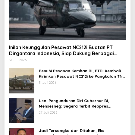
Inilah Keunggulan Pesawat NC212i Buatan PT
Dirgantara Indonesia, Siap Dukung Berbagai
Operasi TNI
31 Juli 2026
Penuhi Pesanan Kemhan RI, PTDI Kembali
Kirimkan Pesawat NC212i ke Pangkalan TNI
AU
31 Juli 2026
Usai Pengunduran Diri Gubernur BI,
Mensesneg: Segera Terbit Keppres
Pemberhentian dengan Hormat
27 Juli 2026
Jadi Tersangka dan Ditahan, Eks