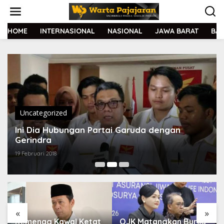
L
e
w
a
HOME
INTERNASIONAL
NASIONAL
JAWA BARAT
BA
t
i
k
e
k
o
n
t
e
Uncategorized
n
Ini Dia Hubungan Partai Garuda dengan
Gerindra
19 Februari 2018
«
»
Kemenag Kawal Ketat
OJK Matangkan Bursa