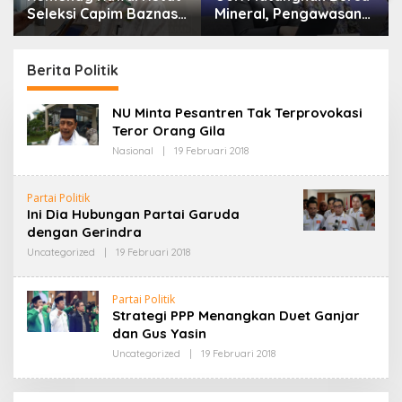
Seleksi Capim Baznas
Mineral, Pengawasan
Kota Cimahi: Kita Ingin
Resmi Dimulai Awal
Komisioner Baznas
2027
Berintegritas
Berita Politik
NU Minta Pesantren Tak Terprovokasi
Teror Orang Gila
Nasional
|
19 Februari 2018
O
L
E
H
Partai Politik
A
Ini Dia Hubungan Partai Garuda
D
M
dengan Gerindra
I
N
Uncategorized
|
19 Februari 2018
O
2
L
E
H
Partai Politik
A
Strategi PPP Menangkan Duet Ganjar
D
M
dan Gus Yasin
I
N
Uncategorized
|
19 Februari 2018
O
2
L
E
H