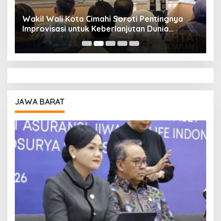
Wakil Wali Kota Cimahi Soroti Pentingnya
Y
Improvisasi untuk Keberlanjutan Dunia
S
Pendidikan
A
JAWA BARAT