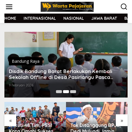
L
e
w
a
HOME
INTERNASIONAL
NASIONAL
JAWA BARAT
BA
t
i
k
e
k
o
n
t
Bandung Raya
e
Disdik Bandung Barat Berlakukan Kembali
n
Sekolah Offline di Desa Pasirlangu Pasca
Bencana Longsor
9 Februari 2026
«
»
Diikuti 48 Tim, PSSI
Tak Ditanggung BPJS,
Kota Cimahi Sukses
Dedi Mulyadi Jamin