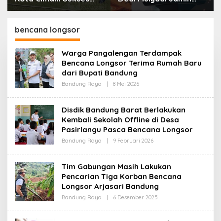
Gelar Piala Soeratin
Biaya RS Korban
Kejahatan Dibayar
Pemprov Jabar
bencana longsor
Warga Pangalengan Terdampak
Bencana Longsor Terima Rumah Baru
dari Bupati Bandung
Bandung Raya
|
8 Mei 2026
O
L
E
H
Disdik Bandung Barat Berlakukan
R
Kembali Sekolah Offline di Desa
E
D
Pasirlangu Pasca Bencana Longsor
A
K
Bandung Raya
|
9 Februari 2026
O
S
L
I
E
H
Tim Gabungan Masih Lakukan
R
Pencarian Tiga Korban Bencana
E
D
Longsor Arjasari Bandung
A
K
Bandung Raya
|
6 Desember 2025
O
S
L
I
E
H