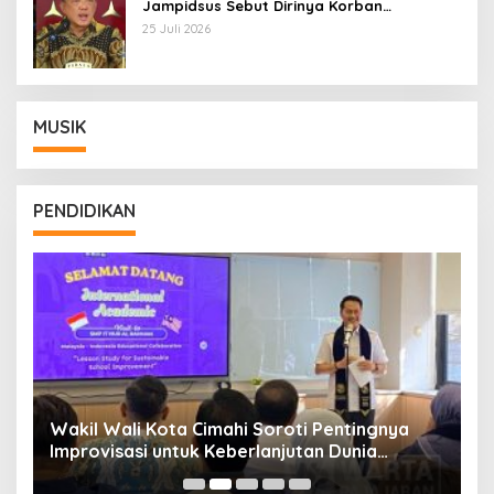
Jampidsus Sebut Dirinya Korban
Kriminalisasi
25 Juli 2026
MUSIK
PENDIDIKAN
Wakil Wali Kota Cimahi Soroti Pentingnya
Y
Improvisasi untuk Keberlanjutan Dunia
S
Pendidikan
A