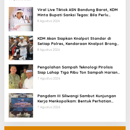
Viral Live Tiktok ASN Bandung Barat, KDM
Minta Bupati Sanksi Tegas: Bila Perlu
Pemberhentian
8 Agustus 2026
KDM Akan Siapkan Knalpot Standar di
Setiap Polres, Kendaraan Knalpot Brong
Tertangkap Langsung Ganti
8 Agustus 2026
Pengolahan Sampah Teknologi Pirolisis
Siap Lahap Tiga Ribu Ton Sampah Harian
Jawa Barat
7 Agustus 2026
Pangdam III Siliwangi Sambut Kunjungan
Kerja Menkopolkam: Bentuk Perhatian
Pemerintah
7 Agustus 2026