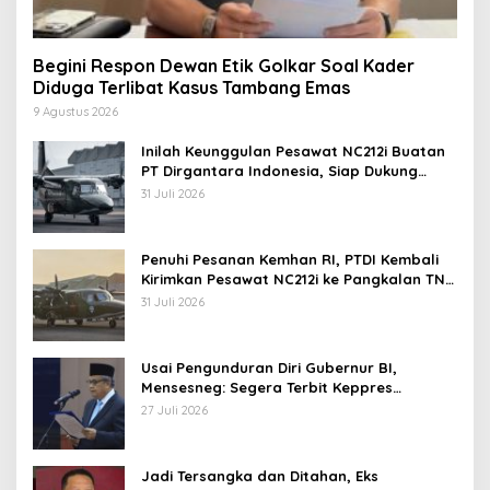
Begini Respon Dewan Etik Golkar Soal Kader
Diduga Terlibat Kasus Tambang Emas
9 Agustus 2026
Inilah Keunggulan Pesawat NC212i Buatan
PT Dirgantara Indonesia, Siap Dukung
Berbagai Operasi TNI
31 Juli 2026
Penuhi Pesanan Kemhan RI, PTDI Kembali
Kirimkan Pesawat NC212i ke Pangkalan TNI
AU
31 Juli 2026
Usai Pengunduran Diri Gubernur BI,
Mensesneg: Segera Terbit Keppres
Pemberhentian dengan Hormat
27 Juli 2026
Jadi Tersangka dan Ditahan, Eks