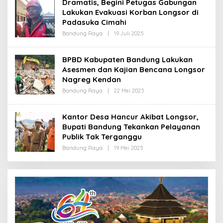
Dramatis, Begini Petugas Gabungan
R
Lakukan Evakuasi Korban Longsor di
E
D
Padasuka Cimahi
A
K
Bandung Raya
|
19 Juli 2025
O
S
L
I
E
H
BPBD Kabupaten Bandung Lakukan
R
Asesmen dan Kajian Bencana Longsor
E
D
Nagreg Kendan
A
K
Bandung Raya
|
22 Mei 2025
O
S
L
I
E
H
Kantor Desa Hancur Akibat Longsor,
R
Bupati Bandung Tekankan Pelayanan
E
D
Publik Tak Terganggu
A
K
Bandung Raya
|
19 Mei 2025
O
S
L
I
E
H
R
E
D
A
K
S
I