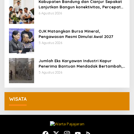
Kabupaten Bandung dan Cianjur Sepakat
Lanjutkan Bangun konektivitas, Percepat
Pertumbuhan Ekonomi Daerah
6 Agustus 2026
OJK Matangkan Bursa Mineral,
Pengawasan Resmi Dimulai Awal 2027
5 Agustus 2026
Jumlah Eks Karyawan Industri Kapur
Penerima Bantuan Mendadak Bertambah,
KDM: Kita Identifikasi
5 Agustus 2026
WISATA