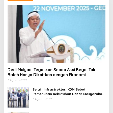
Dedi Mulyadi Tegaskan Sebab Aksi Begal Tak
Boleh Hanya Dikaitkan dengan Ekonomi
6 Agustus 2026
Selain Infrastruktur, KDM Sebut
Pemenuhan Kebutuhan Dasar Masyarakat
Jadi Fokus APBD Jabar 2027
6 Agustus 2026