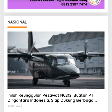
NASIONAL
Inilah Keunggulan Pesawat NC212i Buatan PT
Dirgantara Indonesia, Siap Dukung Berbagai
Operasi TNI
31 Juli 2026