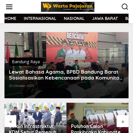
L
e
w
a
HOME
INTERNASIONAL
NASIONAL
JAWA BARAT
BA
t
i
k
e
k
o
n
t
Bandung Raya
e
Lewat Bahasa Agama, BPBD Bandung Barat
n
Sosialisasikan Kebencanaan pada Komunitas
Santri
20 Oktober 2025
«
»
Selain Infrastruktur,
Puluhan Calon
KDM Sebut Pemenuhan
Paskibraka Kabupaten