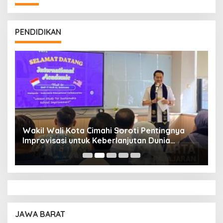
PENDIDIKAN
Wakil Wali Kota Cimahi Soroti Pentingnya
Y
Improvisasi untuk Keberlanjutan Dunia
S
Pendidikan
A
JAWA BARAT