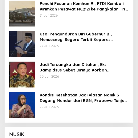
Penuhi Pesanan Kemhan RI, PTDI Kembali
Kirimkan Pesawat NC212i ke Pangkalan TNI
AU
31 Juli 2026
Usai Pengunduran Diri Gubernur BI,
Mensesneg: Segera Terbit Keppres
Pemberhentian dengan Hormat
27 Juli 2026
Jadi Tersangka dan Ditahan, Eks
Jampidsus Sebut Dirinya Korban
Kriminalisasi
25 Juli 2026
Kondisi Kesehatan Jadi Alasan Nanik S
Deyang Mundur dari BGN, Prabowo Tunjuk
Wamentan Sudaryono
22 Juli 2026
MUSIK