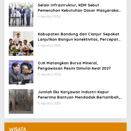
Selain Infrastruktur, KDM Sebut
Pemenuhan Kebutuhan Dasar Masyarakat
Jadi Fokus APBD Jabar 2027
6 Agustus 2026
Kabupaten Bandung dan Cianjur Sepakat
Lanjutkan Bangun konektivitas, Percepat
Pertumbuhan Ekonomi Daerah
6 Agustus 2026
OJK Matangkan Bursa Mineral,
Pengawasan Resmi Dimulai Awal 2027
5 Agustus 2026
Jumlah Eks Karyawan Industri Kapur
Penerima Bantuan Mendadak Bertambah,
KDM: Kita Identifikasi
5 Agustus 2026
WISATA