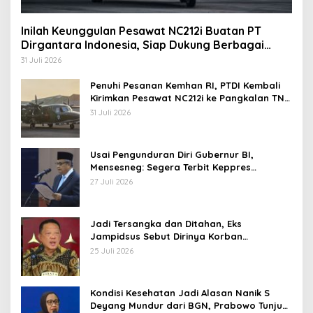
Inilah Keunggulan Pesawat NC212i Buatan PT
Dirgantara Indonesia, Siap Dukung Berbagai
Operasi TNI
31 Juli 2026
Penuhi Pesanan Kemhan RI, PTDI Kembali
Kirimkan Pesawat NC212i ke Pangkalan TNI
AU
31 Juli 2026
Usai Pengunduran Diri Gubernur BI,
Mensesneg: Segera Terbit Keppres
Pemberhentian dengan Hormat
27 Juli 2026
Jadi Tersangka dan Ditahan, Eks
Jampidsus Sebut Dirinya Korban
Kriminalisasi
25 Juli 2026
Kondisi Kesehatan Jadi Alasan Nanik S
Deyang Mundur dari BGN, Prabowo Tunjuk