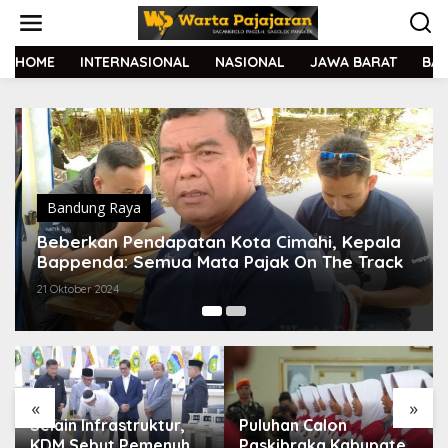
L
e
w
a
HOME
INTERNASIONAL
NASIONAL
JAWA BARAT
BA
t
i
k
e
k
o
n
t
Bandung Raya
e
Beberkan Pendapatan Kota Cimahi, Kepala
n
Bappenda: Semua Mata Pajak On The Track
21 Oktober 2024
«
»
Puluhan Calon
Kabupaten Bandung
Paskibraka Kabupaten
dan Cianjur Sepakat