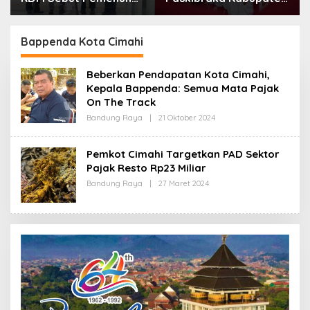
Bandung Mulai Ikuti
Lanjutkan Bangun
Pemusatan Latihan
konektivitas, Percepat
Pertumbuhan Ekonomi
Bappenda Kota Cimahi
Daerah
Beberkan Pendapatan Kota Cimahi,
Kepala Bappenda: Semua Mata Pajak
On The Track
Bandung Raya
|
21 Oktober 2024
O
L
E
H
Pemkot Cimahi Targetkan PAD Sektor
R
Pajak Resto Rp23 Miliar
E
D
Bandung Raya
|
27 Maret 2024
O
A
L
K
E
S
H
I
R
E
D
A
K
S
I