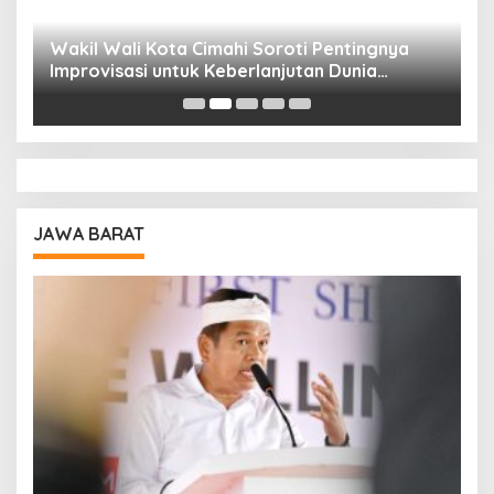
Wakil Wali Kota Cimahi Soroti Pentingnya
Y
Improvisasi untuk Keberlanjutan Dunia
S
Pendidikan
A
JAWA BARAT