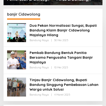
Polisi Tangkap Dua
Lebih dari Enam Ribu
terduga Pelaku
Botol Disita
banjir Cidawolong
Dua Pekan Normalisasi Sungai, Bupati
Bandung Klaim Banjir Cidawolong
Majalaya Hilang
Bandung Raya
|
30 Mei 2025
O
L
E
H
Pemkab Bandung Bentuk Panitia
R
Bersama Pengusaha Tangani Banjir
E
D
Majalaya
A
K
Bandung Raya
|
10 Mei 2025
O
S
L
I
E
H
Tinjau Banjir Cidawolong, Bupati
R
Bandung Singgung Pembebasan Lahan
E
D
Warga untuk Solusi
A
K
Bandung Raya
|
4 Maret 2025
O
S
L
I
E
H