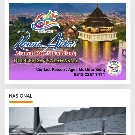
R
E
D
A
K
S
I
NASIONAL