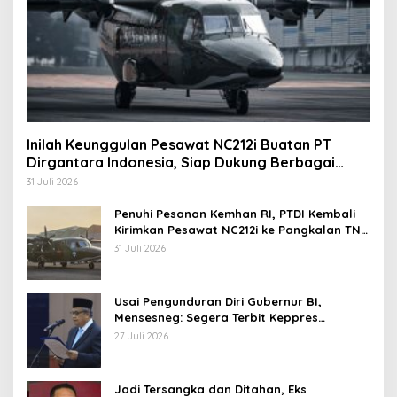
Inilah Keunggulan Pesawat NC212i Buatan PT
Dirgantara Indonesia, Siap Dukung Berbagai
Operasi TNI
31 Juli 2026
Penuhi Pesanan Kemhan RI, PTDI Kembali
Kirimkan Pesawat NC212i ke Pangkalan TNI
AU
31 Juli 2026
Usai Pengunduran Diri Gubernur BI,
Mensesneg: Segera Terbit Keppres
Pemberhentian dengan Hormat
27 Juli 2026
Jadi Tersangka dan Ditahan, Eks