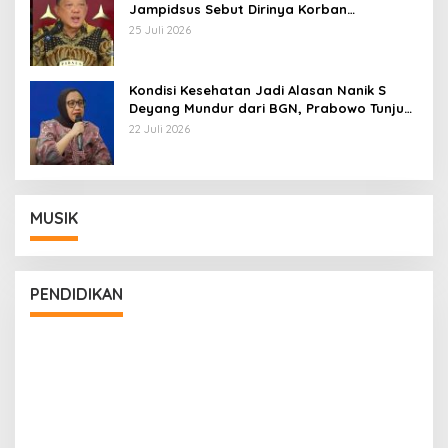
Jampidsus Sebut Dirinya Korban
Kriminalisasi
25 Juli 2026
Kondisi Kesehatan Jadi Alasan Nanik S
Deyang Mundur dari BGN, Prabowo Tunjuk
Wamentan Sudaryono
22 Juli 2026
MUSIK
PENDIDIKAN