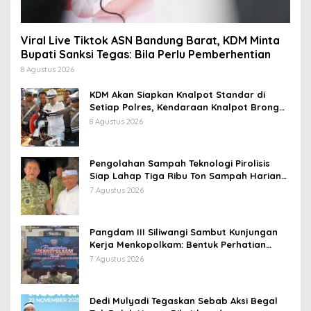
Viral Live Tiktok ASN Bandung Barat, KDM Minta
Bupati Sanksi Tegas: Bila Perlu Pemberhentian
8 Agustus 2026
KDM Akan Siapkan Knalpot Standar di
Setiap Polres, Kendaraan Knalpot Brong
Tertangkap Langsung Ganti
8 Agustus 2026
Pengolahan Sampah Teknologi Pirolisis
Siap Lahap Tiga Ribu Ton Sampah Harian
Jawa Barat
7 Agustus 2026
Pangdam III Siliwangi Sambut Kunjungan
Kerja Menkopolkam: Bentuk Perhatian
Pemerintah
7 Agustus 2026
Dedi Mulyadi Tegaskan Sebab Aksi Begal