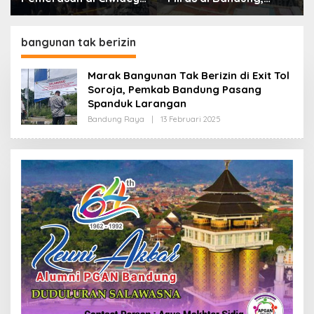
Polisi Tangkap Dua
Lebih dari Enam Ribu
terduga Pelaku
Botol Disita
bangunan tak berizin
Marak Bangunan Tak Berizin di Exit Tol
Soroja, Pemkab Bandung Pasang
Spanduk Larangan
Bandung Raya
|
13 Februari 2025
O
L
E
H
R
E
D
A
K
S
I