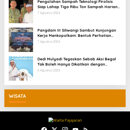
Pengolahan Sampah Teknologi Pirolisis
Siap Lahap Tiga Ribu Ton Sampah Harian
Jawa Barat
7 Agustus 2026
Pangdam III Siliwangi Sambut Kunjungan
Kerja Menkopolkam: Bentuk Perhatian
Pemerintah
7 Agustus 2026
Dedi Mulyadi Tegaskan Sebab Aksi Begal
Tak Boleh Hanya Dikaitkan dengan
Ekonomi
6 Agustus 2026
WISATA