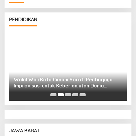
PENDIDIKAN
Wakil Wali Kota Cimahi Soroti Pentingnya
Y
Improvisasi untuk Keberlanjutan Dunia
S
Pendidikan
A
JAWA BARAT