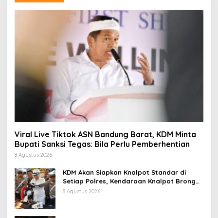
Viral Live Tiktok ASN Bandung Barat, KDM Minta
Bupati Sanksi Tegas: Bila Perlu Pemberhentian
8 Agustus 2026
KDM Akan Siapkan Knalpot Standar di
Setiap Polres, Kendaraan Knalpot Brong
Tertangkap Langsung Ganti
8 Agustus 2026