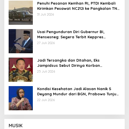
Penuhi Pesanan Kemhan RI, PTDI Kembali
Kirimkan Pesawat NC212i ke Pangkalan TNI
AU
31 Juli 2026
Usai Pengunduran Diri Gubernur BI,
Mensesneg: Segera Terbit Keppres
Pemberhentian dengan Hormat
27 Juli 2026
Jadi Tersangka dan Ditahan, Eks
Jampidsus Sebut Dirinya Korban
Kriminalisasi
25 Juli 2026
Kondisi Kesehatan Jadi Alasan Nanik S
Deyang Mundur dari BGN, Prabowo Tunjuk
Wamentan Sudaryono
22 Juli 2026
MUSIK