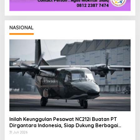
NASIONAL
Inilah Keunggulan Pesawat NC212i Buatan PT
Dirgantara Indonesia, Siap Dukung Berbagai
Operasi TNI
31 Juli 2026