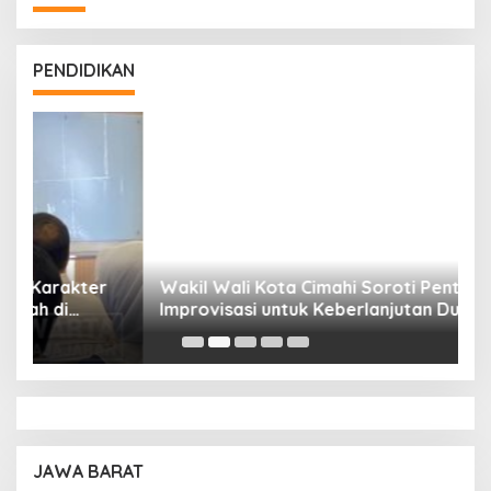
PENDIDIKAN
Wakil Wali Kota Cimahi Soroti Pentingnya
Y
Improvisasi untuk Keberlanjutan Dunia
S
Pendidikan
A
JAWA BARAT