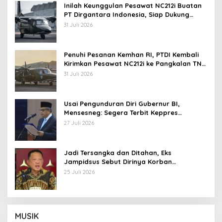
Inilah Keunggulan Pesawat NC212i Buatan
PT Dirgantara Indonesia, Siap Dukung
Berbagai Operasi TNI
31 Juli 2026
Penuhi Pesanan Kemhan RI, PTDI Kembali
Kirimkan Pesawat NC212i ke Pangkalan TNI
AU
31 Juli 2026
Usai Pengunduran Diri Gubernur BI,
Mensesneg: Segera Terbit Keppres
Pemberhentian dengan Hormat
27 Juli 2026
Jadi Tersangka dan Ditahan, Eks
Jampidsus Sebut Dirinya Korban
Kriminalisasi
25 Juli 2026
MUSIK