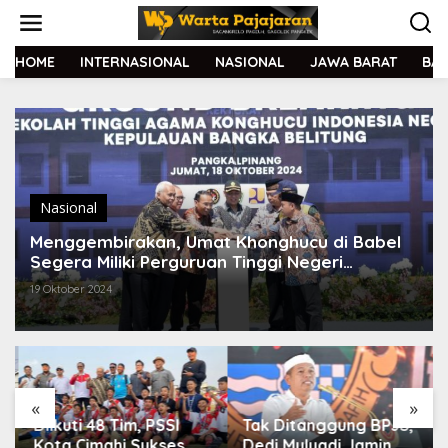
L
e
w
a
HOME
INTERNASIONAL
NASIONAL
JAWA BARAT
BA
t
i
k
e
k
o
n
t
Nasional
e
Menggembirakan, Umat Khonghucu di Babel
n
Segera Miliki Perguruan Tinggi Negeri
Khonghucu
19 Oktober 2024
«
»
Diikuti 48 Tim, PSSI
Tak Ditanggung BPJS,
Kota Cimahi Sukses
Dedi Mulyadi Jamin