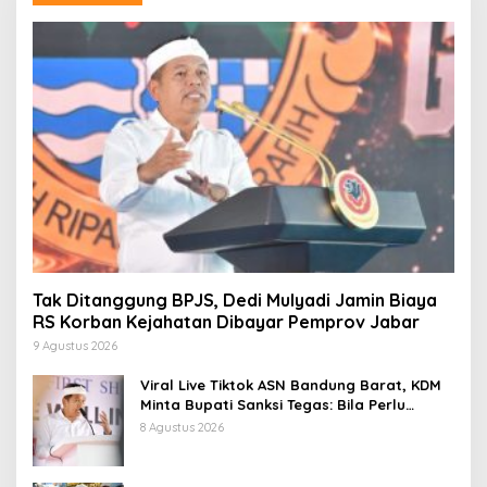
Tak Ditanggung BPJS, Dedi Mulyadi Jamin Biaya
RS Korban Kejahatan Dibayar Pemprov Jabar
9 Agustus 2026
Viral Live Tiktok ASN Bandung Barat, KDM
Minta Bupati Sanksi Tegas: Bila Perlu
Pemberhentian
8 Agustus 2026