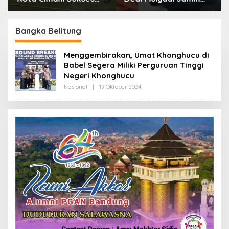
Gelar Piala Soeratin
Biaya RS Korban
Kejahatan Dibayar
Pemprov Jabar
Bangka Belitung
Menggembirakan, Umat Khonghucu di
Babel Segera Miliki Perguruan Tinggi
Negeri Khonghucu
Nasional
|
19 Oktober 2024
O
L
E
H
R
E
D
A
K
S
I