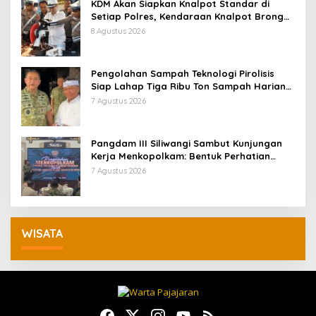
KDM Akan Siapkan Knalpot Standar di
Setiap Polres, Kendaraan Knalpot Brong
Tertangkap Langsung Ganti
8 Agustus 2026
Pengolahan Sampah Teknologi Pirolisis
Siap Lahap Tiga Ribu Ton Sampah Harian
Jawa Barat
7 Agustus 2026
Pangdam III Siliwangi Sambut Kunjungan
Kerja Menkopolkam: Bentuk Perhatian
Pemerintah
7 Agustus 2026
WISATA