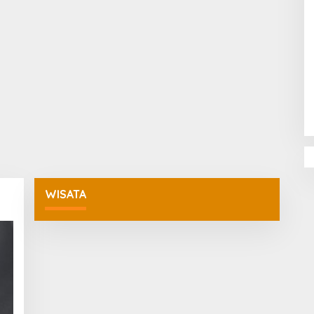
Penguatan Pendidikan Agama dan
Karakter Sekolah Nur Al Rahman
Bikin Sekolah di Malaysia Tertarik
Mempelajarinya
WISATA