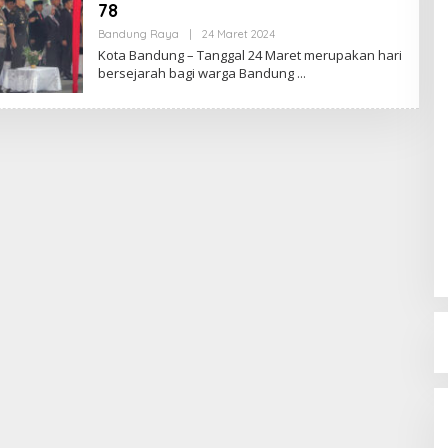
78
Bandung Raya
|
24 Maret 2024
O
L
Kota Bandung – Tanggal 24 Maret merupakan hari
E
bersejarah bagi warga Bandung
H
R
E
D
A
K
S
I