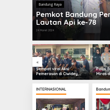
Bandung Raya
Pemkot Bandung Peri
Lautan Api ke-78
24 Maret 2024
«
gu Ratusan
Sempat viral Aksi
Polisi
bungan Gelar
Pemerasan di Ciwidey,
Miras d
Patroli Skala
Polisi Tangkap Dua
dari En
paten Bandung
terduga Pelaku
INTERNASIONAL
Bandun