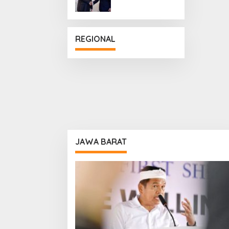
Penguatan
Hubungan
Diplomatik
REGIONAL
JAWA BARAT