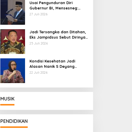
Usai Pengunduran Diri
Gubernur BI, Mensesneg:
Segera Terbit Keppres
27 Juli 2026
Pemberhentian dengan
Hormat
Jadi Tersangka dan Ditahan,
Eks Jampidsus Sebut Dirinya
Korban Kriminalisasi
25 Juli 2026
Kondisi Kesehatan Jadi
Alasan Nanik S Deyang
Mundur dari BGN, Prabowo
22 Juli 2026
Tunjuk Wamentan Sudaryono
MUSIK
PENDIDIKAN