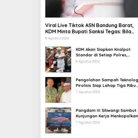
Viral Live Tiktok ASN Bandung Barat,
KDM Minta Bupati Sanksi Tegas: Bila
Perlu Pemberhentian
8 Agustus 2026
KDM Akan Siapkan Knalpot
Standar di Setiap Polres,
Kendaraan Knalpot Brong
8 Agustus 2026
Tertangkap Langsung Ganti
Pengolahan Sampah Teknolog
Pirolisis Siap Lahap Tiga Ribu
Ton Sampah Harian Jawa Bar
7 Agustus 2026
Pangdam III Siliwangi Sambut
Kunjungan Kerja Menkopolkam
Bentuk Perhatian Pemerintah
7 Agustus 2026