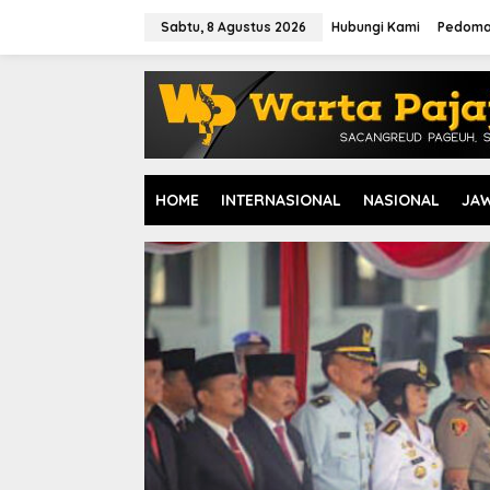
L
e
Sabtu, 8 Agustus 2026
Hubungi Kami
Pedoma
w
a
t
i
k
e
k
o
HOME
INTERNASIONAL
NASIONAL
JA
n
t
e
n