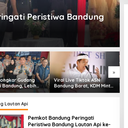
ngati Peristiwa Bandung
»
 Bongkar Gudang
Viral Live Tiktok ASN
K
i Bandung, Lebih
Bandung Barat, KDM Minta
S
am Ribu Botol Disita
Bupati Sanksi Tegas: Bila
K
Perlu Pemberhentian
T
G
g Lautan Api
Pemkot Bandung Peringati
Peristiwa Bandung Lautan Api ke-