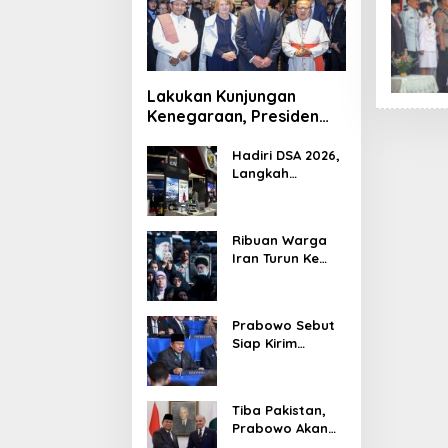
Lakukan Kunjungan
Kenegaraan, Presiden
Jerman Telusuri
Terowongan Siaturahmi
Hadiri DSA 2026,
Langkah
Strategis PTDI
Perkuat Kerja
Sama Bidang
Ribuan Warga
Pertahanan
Iran Turun Ke
dengan
Jalan Serukan
Malaysia
Pembalasan
Wafatnya
Prabowo Sebut
Khamenei
Siap Kirim
Delapan Ribu
Pasukan Dukung
Perdamaian
Tiba Pakistan,
Palestina
Prabowo Akan
Bahas