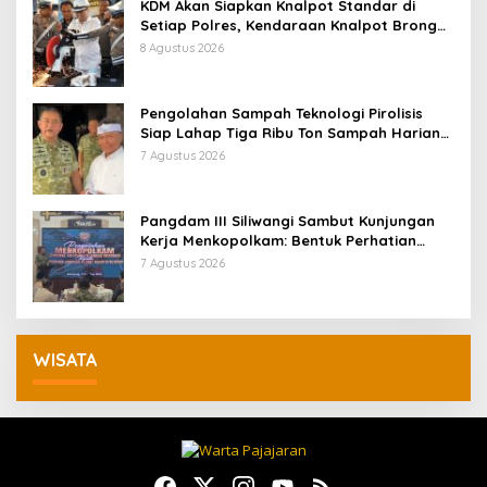
KDM Akan Siapkan Knalpot Standar di
Setiap Polres, Kendaraan Knalpot Brong
Tertangkap Langsung Ganti
8 Agustus 2026
Pengolahan Sampah Teknologi Pirolisis
Siap Lahap Tiga Ribu Ton Sampah Harian
Jawa Barat
7 Agustus 2026
Pangdam III Siliwangi Sambut Kunjungan
Kerja Menkopolkam: Bentuk Perhatian
Pemerintah
7 Agustus 2026
WISATA