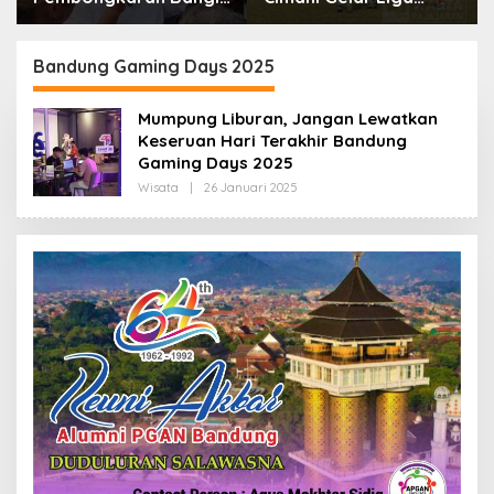
dan Penertiban PKL
Internasional 2026,
Kiaracondong
Empat Negara Asia
Siap Hadir
Bandung Gaming Days 2025
Mumpung Liburan, Jangan Lewatkan
Keseruan Hari Terakhir Bandung
Gaming Days 2025
Wisata
|
26 Januari 2025
O
L
E
H
R
E
D
A
K
S
I