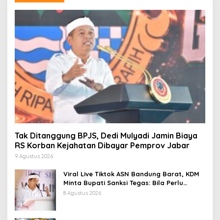
Tak Ditanggung BPJS, Dedi Mulyadi Jamin Biaya
RS Korban Kejahatan Dibayar Pemprov Jabar
9 Agustus 2026
Viral Live Tiktok ASN Bandung Barat, KDM
Minta Bupati Sanksi Tegas: Bila Perlu
Pemberhentian
8 Agustus 2026