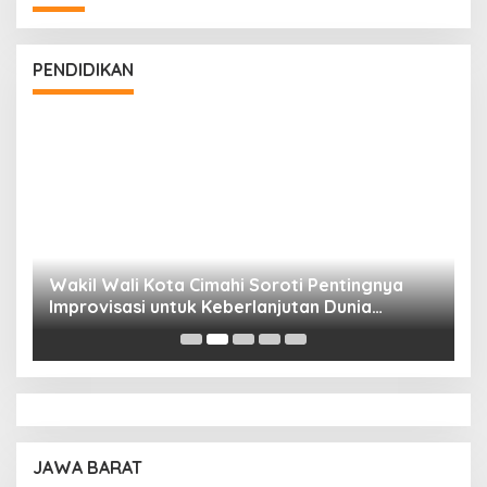
PENDIDIKAN
Wakil Wali Kota Cimahi Soroti Pentingnya
Y
Improvisasi untuk Keberlanjutan Dunia
S
Pendidikan
A
JAWA BARAT