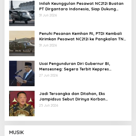
Inilah Keunggulan Pesawat NC212i Buatan
PT Dirgantara Indonesia, Siap Dukung
Berbagai Operasi TNI
31 Juli 2026
Penuhi Pesanan Kemhan RI, PTDI Kembali
Kirimkan Pesawat NC212i ke Pangkalan TNI
AU
31 Juli 2026
Usai Pengunduran Diri Gubernur BI,
Mensesneg: Segera Terbit Keppres
Pemberhentian dengan Hormat
27 Juli 2026
Jadi Tersangka dan Ditahan, Eks
Jampidsus Sebut Dirinya Korban
Kriminalisasi
25 Juli 2026
MUSIK