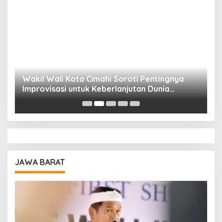
Wakil Wali Kota Cimahi Soroti Pentingnya
Y
Improvisasi untuk Keberlanjutan Dunia
S
Pendidikan
A
JAWA BARAT