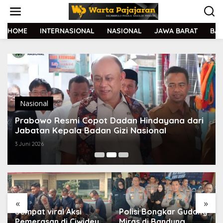
L
e
w
a
HOME
INTERNASIONAL
NASIONAL
JAWA BARAT
BA
t
i
k
e
k
o
n
t
Nasional
e
Prabowo Resmi Copot Dadan Hindayana dari
n
Jabatan Kepala Badan Gizi Nasional
3 Juni 2026
«
»
Sempat viral Aksi
Polisi Bongkar Gudang
Pemerasan di Ciwidey,
Miras di Bandung,