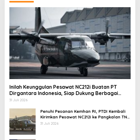
Inilah Keunggulan Pesawat NC212i Buatan PT
Dirgantara Indonesia, Siap Dukung Berbagai
Operasi TNI
31 Juli 2026
Penuhi Pesanan Kemhan RI, PTDI Kembali
Kirimkan Pesawat NC212i ke Pangkalan TNI
AU
31 Juli 2026