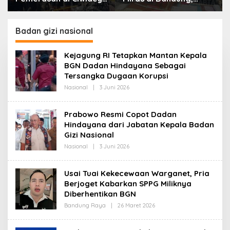
Polisi Tangkap Dua
Lebih dari Enam Ribu
terduga Pelaku
Botol Disita
Badan gizi nasional
Kejagung RI Tetapkan Mantan Kepala
BGN Dadan Hindayana Sebagai
Tersangka Dugaan Korupsi
Nasional
|
3 Juni 2026
O
L
E
H
Prabowo Resmi Copot Dadan
R
Hindayana dari Jabatan Kepala Badan
E
D
Gizi Nasional
A
K
Nasional
|
3 Juni 2026
O
S
L
I
E
H
Usai Tuai Kekecewaan Warganet, Pria
R
Berjoget Kabarkan SPPG Miliknya
E
D
Diberhentikan BGN
A
K
Bandung Raya
|
26 Maret 2026
O
S
L
I
E
H