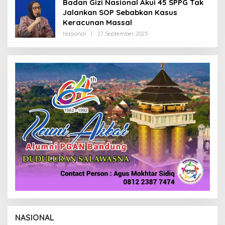
Badan Gizi Nasional Akui 45 SPPG Tak
R
Jalankan SOP Sebabkan Kasus
E
D
Keracunan Massal
A
K
Nasional
|
27 September 2025
O
S
L
I
E
H
R
E
D
A
K
S
I
NASIONAL