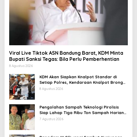
Viral Live Tiktok ASN Bandung Barat, KDM Minta
Bupati Sanksi Tegas: Bila Perlu Pemberhentian
8 Agustus 2026
KDM Akan Siapkan Knalpot Standar di
Setiap Polres, Kendaraan Knalpot Brong
Tertangkap Langsung Ganti
8 Agustus 2026
Pengolahan Sampah Teknologi Pirolisis
Siap Lahap Tiga Ribu Ton Sampah Harian
Jawa Barat
7 Agustus 2026