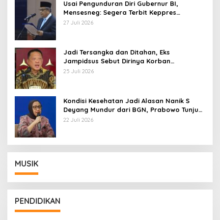
Usai Pengunduran Diri Gubernur BI,
Mensesneg: Segera Terbit Keppres
Pemberhentian dengan Hormat
27 Juli 2026
Jadi Tersangka dan Ditahan, Eks
Jampidsus Sebut Dirinya Korban
Kriminalisasi
25 Juli 2026
Kondisi Kesehatan Jadi Alasan Nanik S
Deyang Mundur dari BGN, Prabowo Tunjuk
Wamentan Sudaryono
22 Juli 2026
MUSIK
PENDIDIKAN