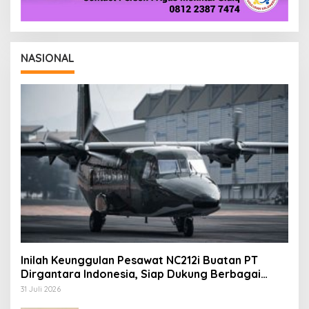
NASIONAL
Inilah Keunggulan Pesawat NC212i Buatan PT
Dirgantara Indonesia, Siap Dukung Berbagai
Operasi TNI
31 Juli 2026