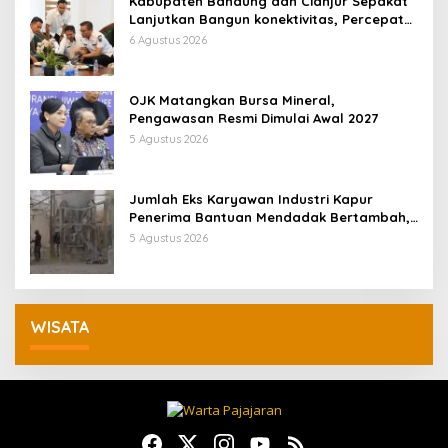
Kabupaten Bandung dan Cianjur Sepakat
Lanjutkan Bangun konektivitas, Percepat
Pertumbuhan Ekonomi Daerah
6 Agustus 2026
OJK Matangkan Bursa Mineral,
Pengawasan Resmi Dimulai Awal 2027
5 Agustus 2026
Jumlah Eks Karyawan Industri Kapur
Penerima Bantuan Mendadak Bertambah,
KDM: Kita Identifikasi
5 Agustus 2026
WISATA