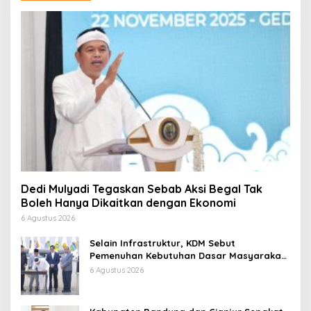
Dedi Mulyadi Tegaskan Sebab Aksi Begal Tak
Boleh Hanya Dikaitkan dengan Ekonomi
6 Agustus 2026
Selain Infrastruktur, KDM Sebut
Pemenuhan Kebutuhan Dasar Masyarakat
Jadi Fokus APBD Jabar 2027
6 Agustus 2026