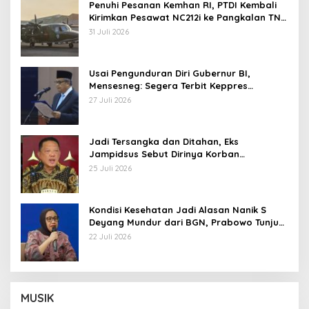
Penuhi Pesanan Kemhan RI, PTDI Kembali
Kirimkan Pesawat NC212i ke Pangkalan TNI
AU
31 Juli 2026
Usai Pengunduran Diri Gubernur BI,
Mensesneg: Segera Terbit Keppres
Pemberhentian dengan Hormat
27 Juli 2026
Jadi Tersangka dan Ditahan, Eks
Jampidsus Sebut Dirinya Korban
Kriminalisasi
25 Juli 2026
Kondisi Kesehatan Jadi Alasan Nanik S
Deyang Mundur dari BGN, Prabowo Tunjuk
Wamentan Sudaryono
22 Juli 2026
MUSIK