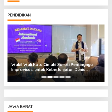
PENDIDIKAN
Wakil Wali Kota Cimahi Soroti Pentingnya
Y
Improvisasi untuk Keberlanjutan Dunia
S
Pendidikan
A
JAWA BARAT