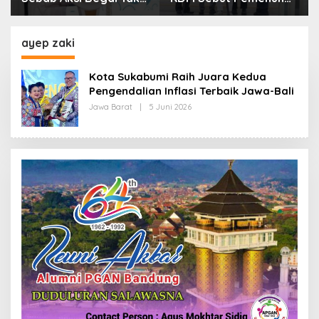
Boleh Hanya Dikaitkan
Kebutuhan Dasar
dengan Ekonomi
Masyarakat Jadi
Fokus APBD Jabar
ayep zaki
2027
Kota Sukabumi Raih Juara Kedua
Pengendalian Inflasi Terbaik Jawa-Bali
Jawa Barat
|
5 Juni 2026
O
L
E
H
R
E
D
A
K
S
I