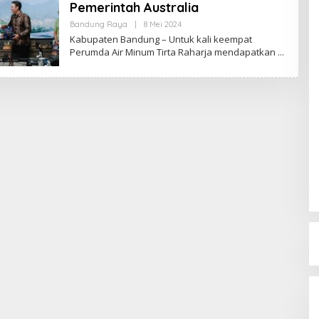
Pemerintah Australia
Bandung Raya
|
8 Mei 2024
O
L
Kabupaten Bandung – Untuk kali keempat
E
Perumda Air Minum Tirta Raharja mendapatkan
H
R
E
D
A
K
S
I