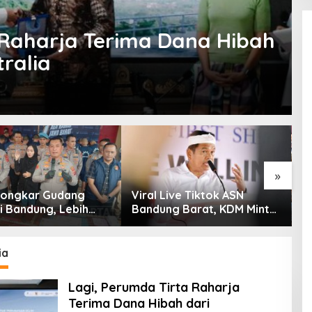
 Raharja Terima Dana Hibah
ralia
»
 Bongkar Gudang
Viral Live Tiktok ASN
K
i Bandung, Lebih
Bandung Barat, KDM Minta
S
am Ribu Botol Disita
Bupati Sanksi Tegas: Bila
K
Perlu Pemberhentian
T
G
ia
Lagi, Perumda Tirta Raharja
Terima Dana Hibah dari