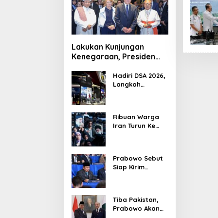
Lakukan Kunjungan
Kenegaraan, Presiden
Jerman Telusuri
Terowongan Siaturahmi
Hadiri DSA 2026,
Langkah
Strategis PTDI
Perkuat Kerja
Sama Bidang
Ribuan Warga
Pertahanan
Iran Turun Ke
dengan
Jalan Serukan
Malaysia
Pembalasan
Wafatnya
Prabowo Sebut
Khamenei
Siap Kirim
Delapan Ribu
Pasukan Dukung
Perdamaian
Tiba Pakistan,
Palestina
Prabowo Akan
Bahas