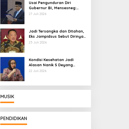
Usai Pengunduran Diri
Gubernur BI, Mensesneg:
Segera Terbit Keppres
27 Juli 2026
Pemberhentian dengan
Hormat
Jadi Tersangka dan Ditahan,
Eks Jampidsus Sebut Dirinya
Korban Kriminalisasi
25 Juli 2026
Kondisi Kesehatan Jadi
Alasan Nanik S Deyang
Mundur dari BGN, Prabowo
22 Juli 2026
Tunjuk Wamentan Sudaryono
MUSIK
PENDIDIKAN