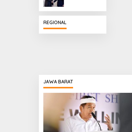
Penguatan
Hubungan
Diplomatik
REGIONAL
JAWA BARAT