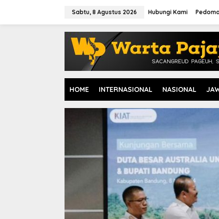
L
e
Sabtu, 8 Agustus 2026
Hubungi Kami
Pedoma
w
a
t
i
k
e
k
o
HOME
INTERNASIONAL
NASIONAL
JA
n
t
e
n