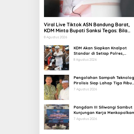
Viral Live Tiktok ASN Bandung Barat,
KDM Minta Bupati Sanksi Tegas: Bila
Perlu Pemberhentian
8 Agustus 2026
KDM Akan Siapkan Knalpot
Standar di Setiap Polres,
Kendaraan Knalpot Brong
8 Agustus 2026
Tertangkap Langsung Ganti
Pengolahan Sampah Teknolog
Pirolisis Siap Lahap Tiga Ribu
Ton Sampah Harian Jawa Bar
7 Agustus 2026
Pangdam III Siliwangi Sambut
Kunjungan Kerja Menkopolkam
Bentuk Perhatian Pemerintah
7 Agustus 2026