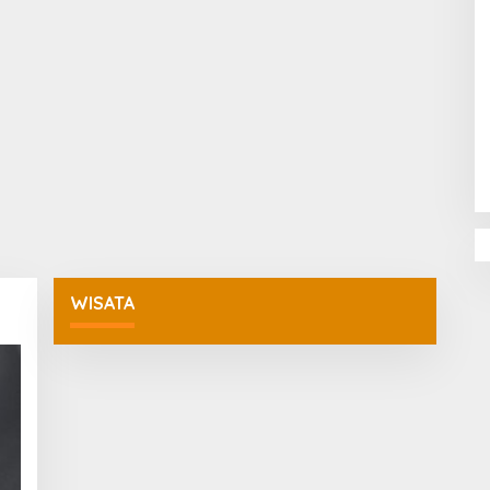
Penguatan Pendidikan Agama dan
Karakter Sekolah Nur Al Rahman
Bikin Sekolah di Malaysia Tertarik
Mempelajarinya
WISATA