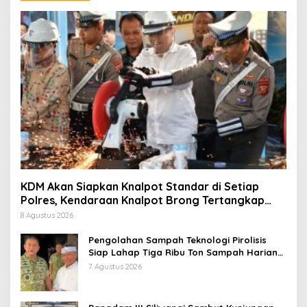
KDM Akan Siapkan Knalpot Standar di Setiap
Polres, Kendaraan Knalpot Brong Tertangkap
Langsung Ganti
8 Agustus 2026
Pengolahan Sampah Teknologi Pirolisis
Siap Lahap Tiga Ribu Ton Sampah Harian
Jawa Barat
7 Agustus 2026