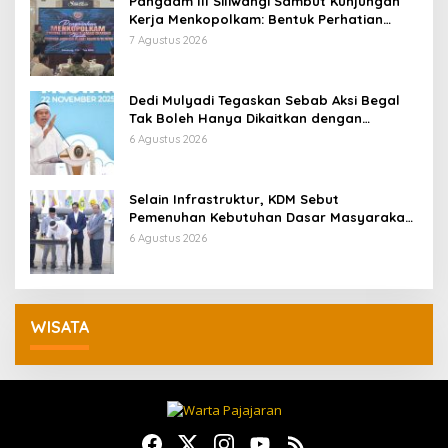
Pangdam III Siliwangi Sambut Kunjungan
Kerja Menkopolkam: Bentuk Perhatian
Pemerintah
7 Agustus 2026
Dedi Mulyadi Tegaskan Sebab Aksi Begal
Tak Boleh Hanya Dikaitkan dengan
Ekonomi
6 Agustus 2026
Selain Infrastruktur, KDM Sebut
Pemenuhan Kebutuhan Dasar Masyarakat
Jadi Fokus APBD Jabar 2027
6 Agustus 2026
WISATA