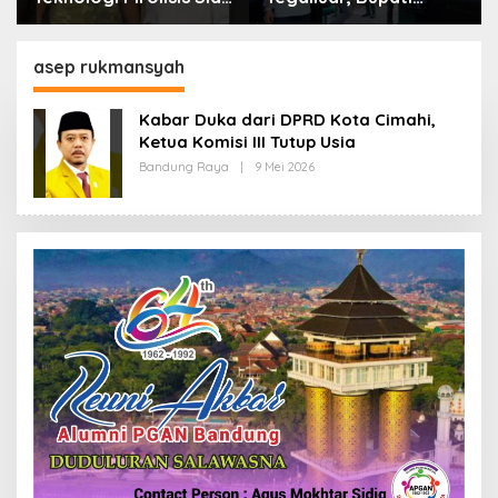
Lahap Tiga Ribu Ton
Bandung: Sampah
Sampah Harian Jawa
Bukan Hanya Urusan
Barat
Pemerintah
asep rukmansyah
Kabar Duka dari DPRD Kota Cimahi,
Ketua Komisi III Tutup Usia
Bandung Raya
|
9 Mei 2026
O
L
E
H
R
E
D
A
K
S
I