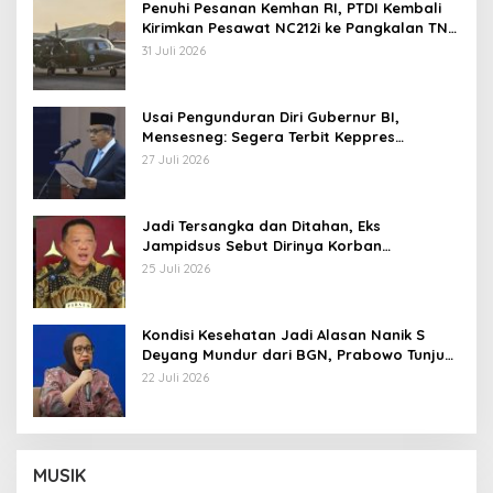
Penuhi Pesanan Kemhan RI, PTDI Kembali
Kirimkan Pesawat NC212i ke Pangkalan TNI
AU
31 Juli 2026
Usai Pengunduran Diri Gubernur BI,
Mensesneg: Segera Terbit Keppres
Pemberhentian dengan Hormat
27 Juli 2026
Jadi Tersangka dan Ditahan, Eks
Jampidsus Sebut Dirinya Korban
Kriminalisasi
25 Juli 2026
Kondisi Kesehatan Jadi Alasan Nanik S
Deyang Mundur dari BGN, Prabowo Tunjuk
Wamentan Sudaryono
22 Juli 2026
MUSIK