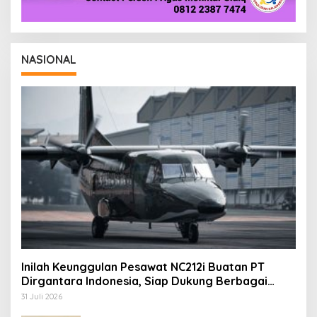
NASIONAL
Inilah Keunggulan Pesawat NC212i Buatan PT
Dirgantara Indonesia, Siap Dukung Berbagai
Operasi TNI
31 Juli 2026