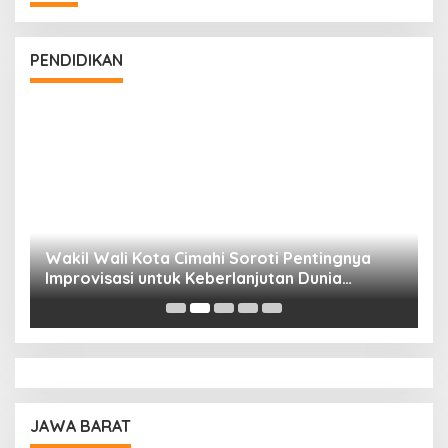
PENDIDIKAN
Wakil Wali Kota Cimahi Soroti Pentingnya
Y
Improvisasi untuk Keberlanjutan Dunia
S
Pendidikan
A
JAWA BARAT