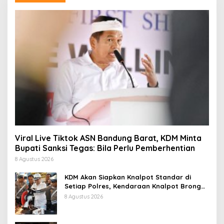
Viral Live Tiktok ASN Bandung Barat, KDM Minta
Bupati Sanksi Tegas: Bila Perlu Pemberhentian
8 Agustus 2026
KDM Akan Siapkan Knalpot Standar di
Setiap Polres, Kendaraan Knalpot Brong
Tertangkap Langsung Ganti
8 Agustus 2026