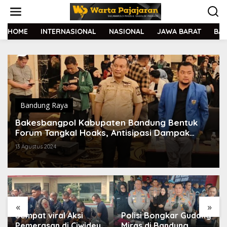
L
e
w
a
HOME
INTERNASIONAL
NASIONAL
JAWA BARAT
BA
t
i
k
e
k
o
n
t
Bandung Raya
e
Bakesbangpol Kabupaten Bandung Bentuk
n
Forum Tangkal Hoaks, Antisipasi Dampak
Proxy War
13 Agustus 2024
«
»
Sempat viral Aksi
Polisi Bongkar Gudang
Pemerasan di Ciwidey,
Miras di Bandung,