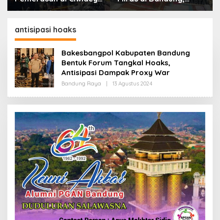
Polisi Tangkap Dua
Lebih dari Enam Ribu
terduga Pelaku
Botol Disita
antisipasi hoaks
Bakesbangpol Kabupaten Bandung
Bentuk Forum Tangkal Hoaks,
Antisipasi Dampak Proxy War
Bandung Raya
|
13 Agustus 2024
O
L
E
H
R
E
D
A
K
S
I