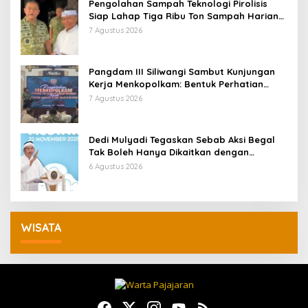
Pengolahan Sampah Teknologi Pirolisis
Siap Lahap Tiga Ribu Ton Sampah Harian
Jawa Barat
7 Agustus 2026
Pangdam III Siliwangi Sambut Kunjungan
Kerja Menkopolkam: Bentuk Perhatian
Pemerintah
7 Agustus 2026
Dedi Mulyadi Tegaskan Sebab Aksi Begal
Tak Boleh Hanya Dikaitkan dengan
Ekonomi
6 Agustus 2026
WISATA