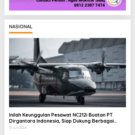
NASIONAL
Inilah Keunggulan Pesawat NC212i Buatan PT
Dirgantara Indonesia, Siap Dukung Berbagai
Operasi TNI
31 Juli 2026