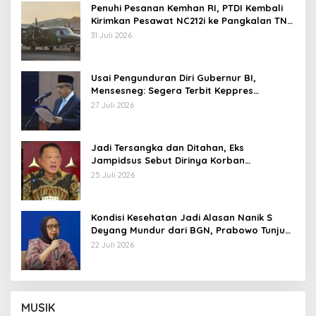
Penuhi Pesanan Kemhan RI, PTDI Kembali
Kirimkan Pesawat NC212i ke Pangkalan TNI
AU
31 Juli 2026
Usai Pengunduran Diri Gubernur BI,
Mensesneg: Segera Terbit Keppres
Pemberhentian dengan Hormat
27 Juli 2026
Jadi Tersangka dan Ditahan, Eks
Jampidsus Sebut Dirinya Korban
Kriminalisasi
25 Juli 2026
Kondisi Kesehatan Jadi Alasan Nanik S
Deyang Mundur dari BGN, Prabowo Tunjuk
Wamentan Sudaryono
22 Juli 2026
MUSIK