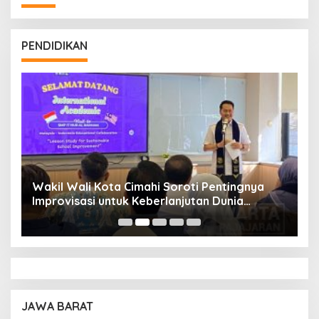
PENDIDIKAN
Wakil Wali Kota Cimahi Soroti Pentingnya
Y
Improvisasi untuk Keberlanjutan Dunia
S
Pendidikan
A
JAWA BARAT