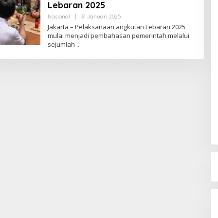
Lebaran 2025
Nasional
|
31 Januari 2025
O
L
Jakarta – Pelaksanaan angkutan Lebaran 2025
E
mulai menjadi pembahasan pemerintah melalui
H
sejumlah
R
E
D
A
K
S
I