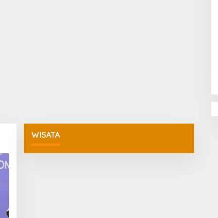
Penguatan Pendidikan Agama dan
Karakter Sekolah Nur Al Rahman
Bikin Sekolah di Malaysia Tertarik
Mempelajarinya
WISATA