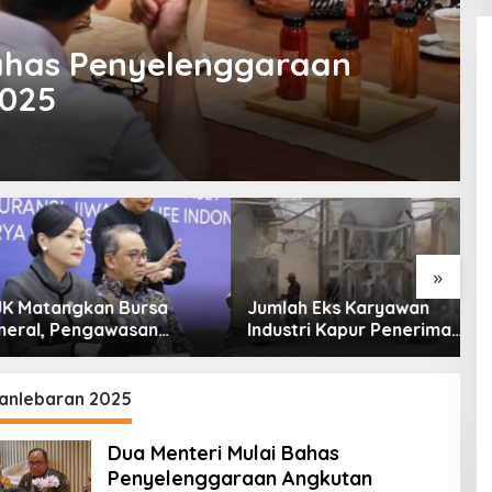
Bahas Penyelenggaraan
2025
»
tangkan Bursa
Jumlah Eks Karyawan
B
l, Pengawasan
Industri Kapur Penerima
P
Dimulai Awal 2027
Bantuan Mendadak
Ik
Bertambah, KDM: Kita
Identifikasi
anlebaran 2025
Dua Menteri Mulai Bahas
Penyelenggaraan Angkutan