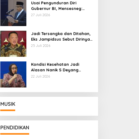
Usai Pengunduran Diri
Gubernur BI, Mensesneg:
Segera Terbit Keppres
27 Juli 2026
Pemberhentian dengan
Hormat
Jadi Tersangka dan Ditahan,
Eks Jampidsus Sebut Dirinya
Korban Kriminalisasi
25 Juli 2026
Kondisi Kesehatan Jadi
Alasan Nanik S Deyang
Mundur dari BGN, Prabowo
22 Juli 2026
Tunjuk Wamentan Sudaryono
MUSIK
PENDIDIKAN