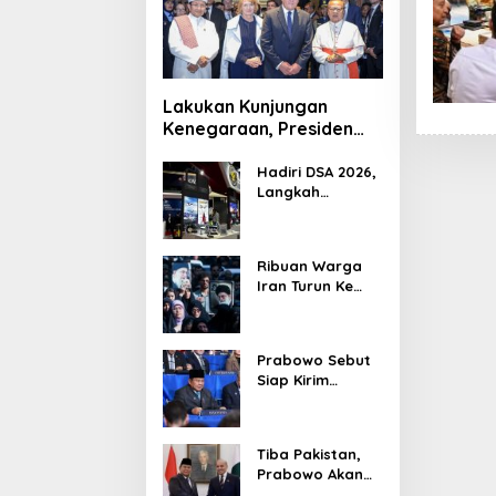
Lakukan Kunjungan
Kenegaraan, Presiden
Jerman Telusuri
Terowongan Siaturahmi
Hadiri DSA 2026,
Langkah
Strategis PTDI
Perkuat Kerja
Sama Bidang
Ribuan Warga
Pertahanan
Iran Turun Ke
dengan
Jalan Serukan
Malaysia
Pembalasan
Wafatnya
Prabowo Sebut
Khamenei
Siap Kirim
Delapan Ribu
Pasukan Dukung
Perdamaian
Tiba Pakistan,
Palestina
Prabowo Akan
Bahas