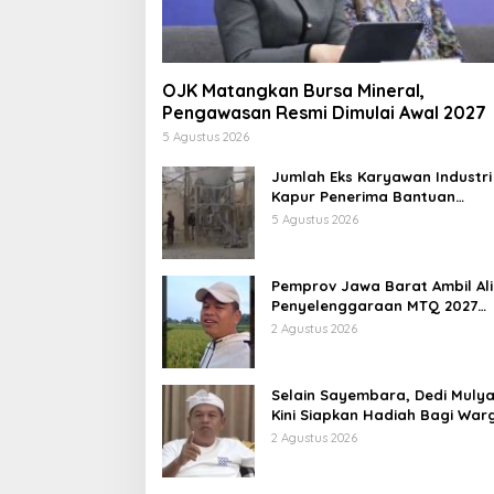
OJK Matangkan Bursa Mineral,
Pengawasan Resmi Dimulai Awal 2027
5 Agustus 2026
Jumlah Eks Karyawan Industri
Kapur Penerima Bantuan
Mendadak Bertambah, KDM: K
5 Agustus 2026
Identifikasi
Pemprov Jawa Barat Ambil Ali
Penyelenggaraan MTQ 2027
Pasca Garut Mundur Jadi Tua
2 Agustus 2026
Rumah
Selain Sayembara, Dedi Mulya
Kini Siapkan Hadiah Bagi War
Sebarkan Lokasi Penjualan
2 Agustus 2026
Narkotika