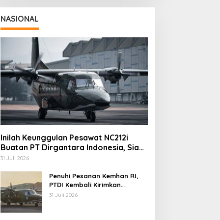
NASIONAL
Inilah Keunggulan Pesawat NC212i
aznas Kota Cimahi Cari
Kapolres Cimahi: Media
Buatan PT Dirgantara Indonesia, Siap
impinan Baru, 22 Orang
Jadi Mitra Strategis
Dukung Berbagai Operasi TNI
uti Seleksi
Bangun Kepercayaan
31 Juli 2026
Publik
Penuhi Pesanan Kemhan RI,
PTDI Kembali Kirimkan
Pesawat NC212i ke Pangkalan
31 Juli 2026
TNI AU