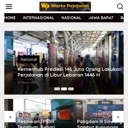
L
e
w
a
HOME
INTERNASIONAL
NASIONAL
JAWA BARAT
BA
t
i
k
e
k
o
n
t
Nasional
e
Kemenhub Prediksi 146 Juta Orang Lakukan
n
Perjalanan di Libur Lebaran 1446 H
13 Maret 2025
«
»
Resmikan TPS3R
Pangdam III Siliwangi
Tegalluar, Bupati
Sambut Kunjungan