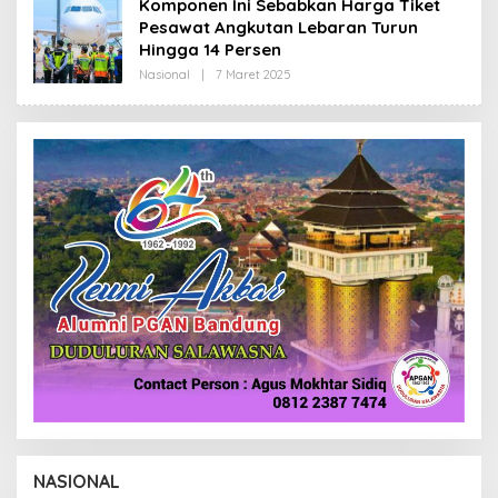
Komponen Ini Sebabkan Harga Tiket
R
Pesawat Angkutan Lebaran Turun
E
D
Hingga 14 Persen
A
K
Nasional
|
7 Maret 2025
O
S
L
I
E
H
R
E
D
A
K
S
I
NASIONAL