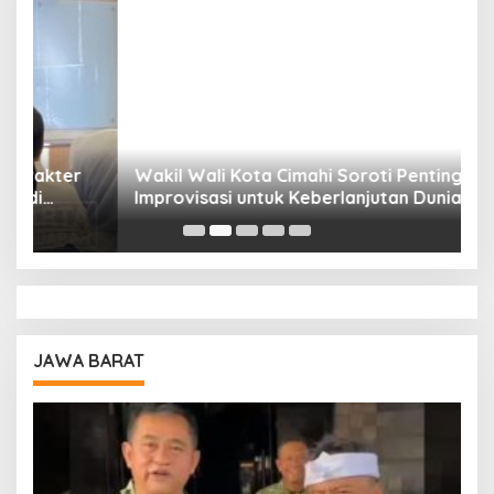
Wakil Wali Kota Cimahi Soroti Pentingnya
Y
Improvisasi untuk Keberlanjutan Dunia
S
Pendidikan
A
JAWA BARAT