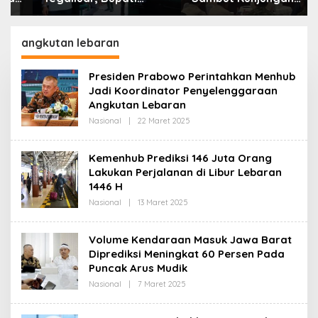
Bandung: Sampah
Kerja Menkopolkam:
Bukan Hanya Urusan
Bentuk Perhatian
Pemerintah
Pemerintah
angkutan lebaran
Presiden Prabowo Perintahkan Menhub
Jadi Koordinator Penyelenggaraan
Angkutan Lebaran
Nasional
|
22 Maret 2025
O
L
E
H
Kemenhub Prediksi 146 Juta Orang
R
Lakukan Perjalanan di Libur Lebaran
E
D
1446 H
A
K
Nasional
|
13 Maret 2025
O
S
L
I
E
H
Volume Kendaraan Masuk Jawa Barat
R
Diprediksi Meningkat 60 Persen Pada
E
D
Puncak Arus Mudik
A
K
Nasional
|
7 Maret 2025
O
S
L
I
E
H