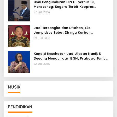
Usai Pengunduran Diri Gubernur BI,
Mensesneg: Segera Terbit Keppres
Pemberhentian dengan Hormat
27 Juli 2026
Jadi Tersangka dan Ditahan, Eks
Jampidsus Sebut Dirinya Korban
Kriminalisasi
25 Juli 2026
Kondisi Kesehatan Jadi Alasan Nanik S
Deyang Mundur dari BGN, Prabowo Tunjuk
Wamentan Sudaryono
22 Juli 2026
MUSIK
PENDIDIKAN