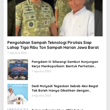
Pengolahan Sampah Teknologi Pirolisis Siap
Lahap Tiga Ribu Ton Sampah Harian Jawa Barat
7 Agustus 2026
Pangdam III Siliwangi Sambut Kunjungan
Kerja Menkopolkam: Bentuk Perhatian
Pemerintah
7 Agustus 2026
Dedi Mulyadi Tegaskan Sebab Aksi Begal
Tak Boleh Hanya Dikaitkan dengan
Ekonomi
6 Agustus 2026