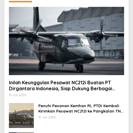
Inilah Keunggulan Pesawat NC212i Buatan PT
Dirgantara Indonesia, Siap Dukung Berbagai
Operasi TNI
31 Juli 2026
Penuhi Pesanan Kemhan RI, PTDI Kembali
Kirimkan Pesawat NC212i ke Pangkalan TNI
AU
31 Juli 2026