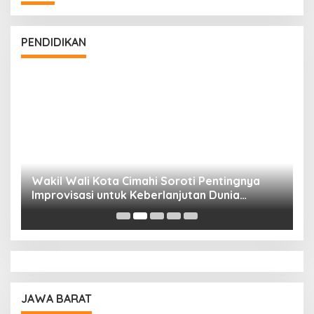
PENDIDIKAN
Wakil Wali Kota Cimahi Soroti Pentingnya
Y
Improvisasi untuk Keberlanjutan Dunia
S
Pendidikan
A
JAWA BARAT