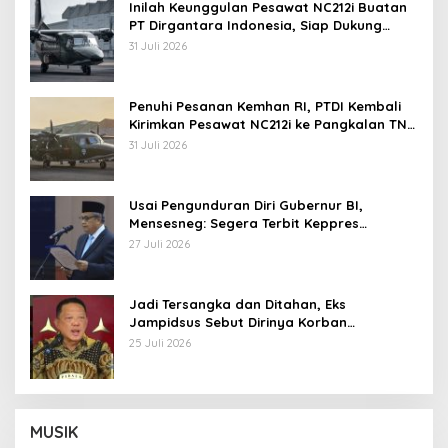
Inilah Keunggulan Pesawat NC212i Buatan
PT Dirgantara Indonesia, Siap Dukung
Berbagai Operasi TNI
31 Juli 2026
Penuhi Pesanan Kemhan RI, PTDI Kembali
Kirimkan Pesawat NC212i ke Pangkalan TNI
AU
31 Juli 2026
Usai Pengunduran Diri Gubernur BI,
Mensesneg: Segera Terbit Keppres
Pemberhentian dengan Hormat
27 Juli 2026
Jadi Tersangka dan Ditahan, Eks
Jampidsus Sebut Dirinya Korban
Kriminalisasi
25 Juli 2026
MUSIK