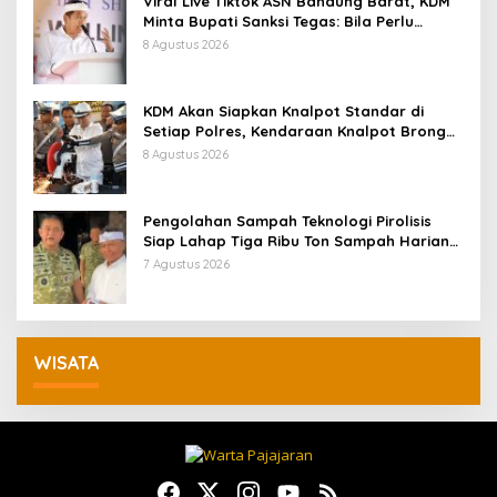
Viral Live Tiktok ASN Bandung Barat, KDM
Minta Bupati Sanksi Tegas: Bila Perlu
Pemberhentian
8 Agustus 2026
KDM Akan Siapkan Knalpot Standar di
Setiap Polres, Kendaraan Knalpot Brong
Tertangkap Langsung Ganti
8 Agustus 2026
Pengolahan Sampah Teknologi Pirolisis
Siap Lahap Tiga Ribu Ton Sampah Harian
Jawa Barat
7 Agustus 2026
WISATA