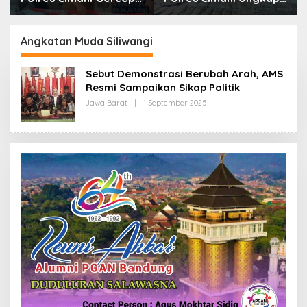
Sita Setengah Juta
Puluhan Kasus dan Sita
Obat Keras Terbatas
Ratusan Ribu Butir
OKT
Angkatan Muda Siliwangi
Sebut Demonstrasi Berubah Arah, AMS
Resmi Sampaikan Sikap Politik
Jawa Barat
|
1 September 2025
O
L
E
H
R
E
D
A
K
S
I