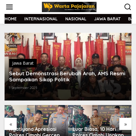
L
e
w
a
HOME
INTERNASIONAL
NASIONAL
JAWA BARAT
BA
t
i
k
e
k
o
n
t
Jawa Barat
e
Sebut Demonstrasi Berubah Arah, AMS Resmi
n
Sampaikan Sikap Politik
1 September 2025
«
»
Ngatiyana Apresiasi
Luar Biasa, 10 Hari
Polres Cimahi Gercep
Polres Cimahi Ungkap