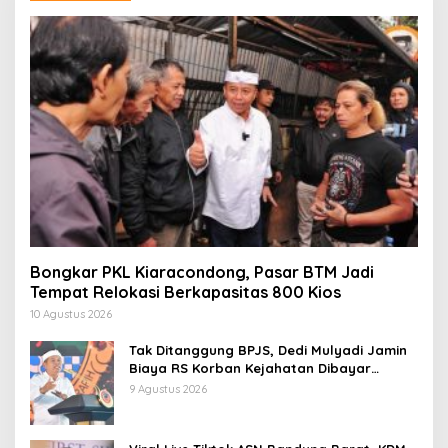
Bongkar PKL Kiaracondong, Pasar BTM Jadi
Tempat Relokasi Berkapasitas 800 Kios
10 Agustus 2026
Tak Ditanggung BPJS, Dedi Mulyadi Jamin
Biaya RS Korban Kejahatan Dibayar
Pemprov Jabar
9 Agustus 2026