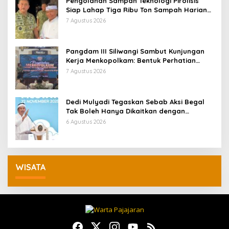
Pengolahan Sampah Teknologi Pirolisis
Siap Lahap Tiga Ribu Ton Sampah Harian
Jawa Barat
7 Agustus 2026
Pangdam III Siliwangi Sambut Kunjungan
Kerja Menkopolkam: Bentuk Perhatian
Pemerintah
7 Agustus 2026
Dedi Mulyadi Tegaskan Sebab Aksi Begal
Tak Boleh Hanya Dikaitkan dengan
Ekonomi
6 Agustus 2026
WISATA