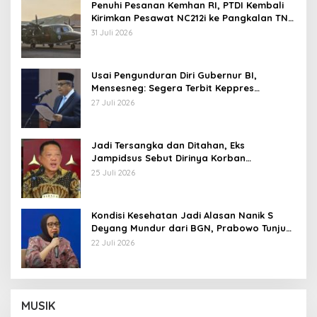
Penuhi Pesanan Kemhan RI, PTDI Kembali
Kirimkan Pesawat NC212i ke Pangkalan TNI
AU
31 Juli 2026
Usai Pengunduran Diri Gubernur BI,
Mensesneg: Segera Terbit Keppres
Pemberhentian dengan Hormat
27 Juli 2026
Jadi Tersangka dan Ditahan, Eks
Jampidsus Sebut Dirinya Korban
Kriminalisasi
25 Juli 2026
Kondisi Kesehatan Jadi Alasan Nanik S
Deyang Mundur dari BGN, Prabowo Tunjuk
Wamentan Sudaryono
22 Juli 2026
MUSIK