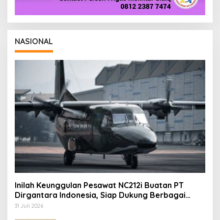
NASIONAL
Inilah Keunggulan Pesawat NC212i Buatan PT
Dirgantara Indonesia, Siap Dukung Berbagai
Operasi TNI
31 Juli 2026