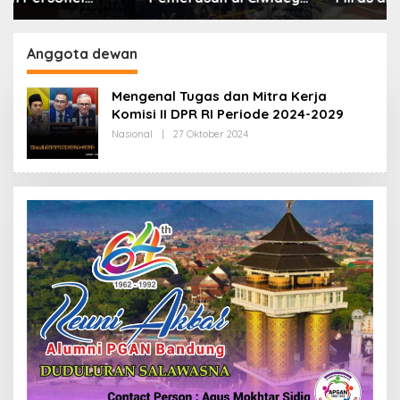
Polisi Tangkap Dua
Lebih dari Enam Ribu
terduga Pelaku
Botol Disita
Anggota dewan
Mengenal Tugas dan Mitra Kerja
Komisi II DPR RI Periode 2024-2029
Nasional
|
27 Oktober 2024
O
L
E
H
R
E
D
A
K
S
I