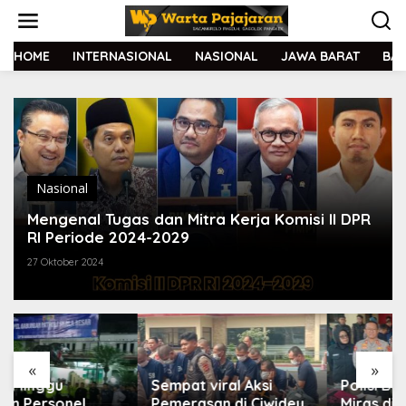
L
e
w
a
HOME
INTERNASIONAL
NASIONAL
JAWA BARAT
BA
t
i
k
e
k
o
n
t
Nasional
e
Mengenal Tugas dan Mitra Kerja Komisi II DPR
n
RI Periode 2024-2029
27 Oktober 2024
«
»
Sempat viral Aksi
Polisi Bongkar Gudang
Pemerasan di Ciwidey,
Miras di Bandung,