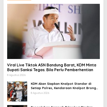
Viral Live Tiktok ASN Bandung Barat, KDM Minta
Bupati Sanksi Tegas: Bila Perlu Pemberhentian
8 Agustus 2026
KDM Akan Siapkan Knalpot Standar di
Setiap Polres, Kendaraan Knalpot Brong
Tertangkap Langsung Ganti
8 Agustus 2026