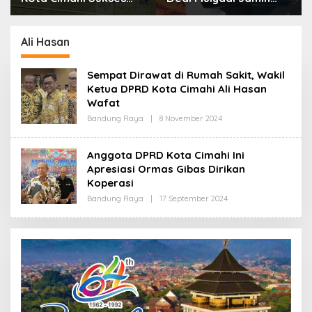
Gelar Piala Soeratin
Biaya RS Korban
Kejahatan Dibayar
Pemprov Jabar
Ali Hasan
Sempat Dirawat di Rumah Sakit, Wakil
Ketua DPRD Kota Cimahi Ali Hasan
Wafat
Bandung Raya
|
8 November 2024
O
L
E
H
Anggota DPRD Kota Cimahi Ini
R
Apresiasi Ormas Gibas Dirikan
E
D
Koperasi
A
K
Bandung Raya
|
17 September 2024
O
S
L
I
E
H
R
E
D
A
K
S
I