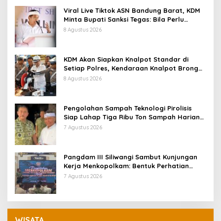
Viral Live Tiktok ASN Bandung Barat, KDM
Minta Bupati Sanksi Tegas: Bila Perlu
Pemberhentian
8 Agustus 2026
KDM Akan Siapkan Knalpot Standar di
Setiap Polres, Kendaraan Knalpot Brong
Tertangkap Langsung Ganti
8 Agustus 2026
Pengolahan Sampah Teknologi Pirolisis
Siap Lahap Tiga Ribu Ton Sampah Harian
Jawa Barat
7 Agustus 2026
Pangdam III Siliwangi Sambut Kunjungan
Kerja Menkopolkam: Bentuk Perhatian
Pemerintah
7 Agustus 2026
WISATA