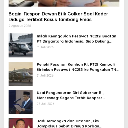
Begini Respon Dewan Etik Golkar Soal Kader
Diduga Terlibat Kasus Tambang Emas
9 Agustus 2026
Inilah Keunggulan Pesawat NC212i Buatan
PT Dirgantara Indonesia, Siap Dukung
Berbagai Operasi TNI
31 Juli 2026
Penuhi Pesanan Kemhan RI, PTDI Kembali
Kirimkan Pesawat NC212i ke Pangkalan TNI
AU
31 Juli 2026
Usai Pengunduran Diri Gubernur BI,
Mensesneg: Segera Terbit Keppres
Pemberhentian dengan Hormat
27 Juli 2026
Jadi Tersangka dan Ditahan, Eks
Jampidsus Sebut Dirinya Korban