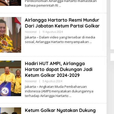
Perekonomian Airlangga Hartarto mamastikan
H
bahwa pemerintah RI
R
E
D
A
Airlangga Hartarto Resmi Mundur
K
S
Dari Jabatan Ketum Partai Golkar
I
Penguatan Pendidikan Agama dan
Nasional
|
11 Agustus 2024
O
Karakter Sekolah Nur Al Rahman
L
Jakarta – Dalam video yang tersebar di media
Bikin Sekolah di Malaysia Tertarik
E
sosial, Airlangga Hartarto menyampaikan
Mempelajarinya
H
R
E
D
A
K
Hadiri HUT AMPI, Airlangga
S
I
Hartarto dapat Dukungan Jadi
Ketum Golkar 2024-2029
Nasional
|
3 Agustus 2024
O
L
Jakarta – Angkatan Muda Pembaharuan
E
indonesia (AMPI) menyatakan dukungannya
H
terhadap Airlangga Hartarto
R
E
D
A
Ketum Golkar Nyatakan Dukung
K
S