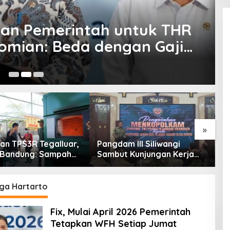
rkan Pemerintah untuk THR
omian: Beda dengan Gaji
7 
»
an TPS3R Tegalluar,
Pangdam III Siliwangi
T
 Bandung: Sampah
Sambut Kunjungan Kerja
T
Hanya Urusan
Menkopolkam: Bentuk
C
ntah
Perhatian Pemerintah
A
gga Hartarto
Fix, Mulai April 2026 Pemerintah
Tetapkan WFH Setiap Jumat