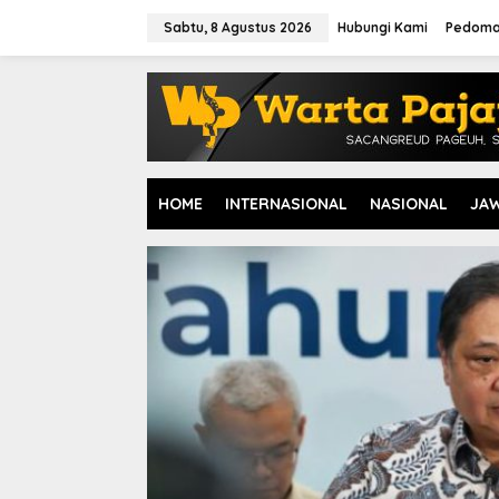
L
e
Sabtu, 8 Agustus 2026
Hubungi Kami
Pedoma
w
a
t
i
k
e
k
o
HOME
INTERNASIONAL
NASIONAL
JA
n
t
e
n