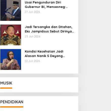
Usai Pengunduran Diri
Gubernur BI, Mensesneg:
Segera Terbit Keppres
27 Juli 2026
Pemberhentian dengan
Hormat
Jadi Tersangka dan Ditahan,
Eks Jampidsus Sebut Dirinya
Korban Kriminalisasi
25 Juli 2026
Kondisi Kesehatan Jadi
Alasan Nanik S Deyang
Mundur dari BGN, Prabowo
22 Juli 2026
Tunjuk Wamentan Sudaryono
MUSIK
PENDIDIKAN