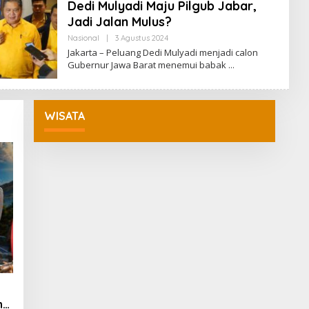
Dedi Mulyadi Maju Pilgub Jabar,
I
Jadi Jalan Mulus?
Nasional
|
3 Agustus 2024
O
L
Jakarta – Peluang Dedi Mulyadi menjadi calon
E
Gubernur Jawa Barat menemui babak
H
R
E
D
A
WISATA
K
S
I
ng