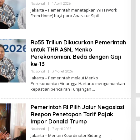
Nasional
|
1 April 2026
O
L
Jakarta – Pemerintah menetapkan WFH (Work
E
From Home) bagi para Aparatur Sipil
H
R
E
D
A
K
Rp55 Triliun Dikucurkan Pemerintah
S
I
untuk THR ASN, Menko
Perekonomian: Beda dengan Gaji
ke-13
Nasional
|
3 Maret 2026
O
L
Jakarta – Pemerintah melaui Menko
E
Perekonomian Airlangga Hartarto mengumumkan
H
kepastian pencairan Tunjangan
R
E
D
A
Pemerintah RI Pilih Jalur Negosiasi
K
S
Respon Penetapan Tarif Pajak
I
Impor Donald Trump
Nasional
|
7 April 2025
O
L
Jakarta – Menteri Koordinator Bidang
E