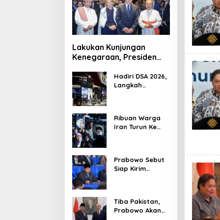
Lakukan Kunjungan
Kenegaraan, Presiden
Jerman Telusuri
Terowongan Siaturahmi
Hadiri DSA 2026,
Langkah
Strategis PTDI
Perkuat Kerja
Sama Bidang
Ribuan Warga
Pertahanan
Iran Turun Ke
dengan
Jalan Serukan
Malaysia
Pembalasan
Wafatnya
Prabowo Sebut
Khamenei
Siap Kirim
Delapan Ribu
Pasukan Dukung
Perdamaian
Tiba Pakistan,
Palestina
Prabowo Akan
Bahas