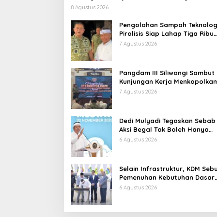
Tertangkap Langsung Ganti
8 Agustus 2026
Pengolahan Sampah Teknolog
Pirolisis Siap Lahap Tiga Ribu
Ton Sampah Harian Jawa Bar
7 Agustus 2026
Pangdam III Siliwangi Sambut
Kunjungan Kerja Menkopolkam
Bentuk Perhatian Pemerintah
7 Agustus 2026
Dedi Mulyadi Tegaskan Sebab
Aksi Begal Tak Boleh Hanya
Dikaitkan dengan Ekonomi
6 Agustus 2026
Selain Infrastruktur, KDM Seb
Pemenuhan Kebutuhan Dasar
Masyarakat Jadi Fokus APBD
6 Agustus 2026
Jabar 2027