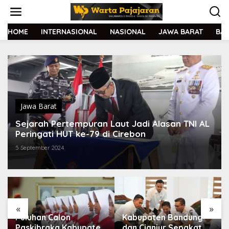
L
e
w
a
HOME
INTERNASIONAL
NASIONAL
JAWA BARAT
BA
t
i
k
e
k
o
n
t
Jawa Barat
e
Sejarah Pertempuran Laut Jadi Alasan TNI AL
n
Peringati HUT ke-79 di Cirebon
5 September 2024
«
»
Puluhan Calon
Kabupaten Bandung
Paskibraka Kabupaten
dan Cianjur Sepakat