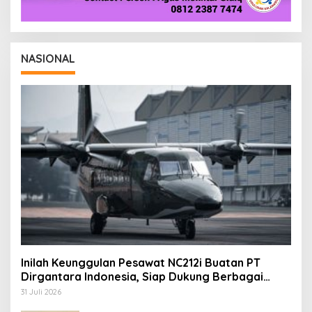
NASIONAL
Inilah Keunggulan Pesawat NC212i Buatan PT
Dirgantara Indonesia, Siap Dukung Berbagai
Operasi TNI
31 Juli 2026