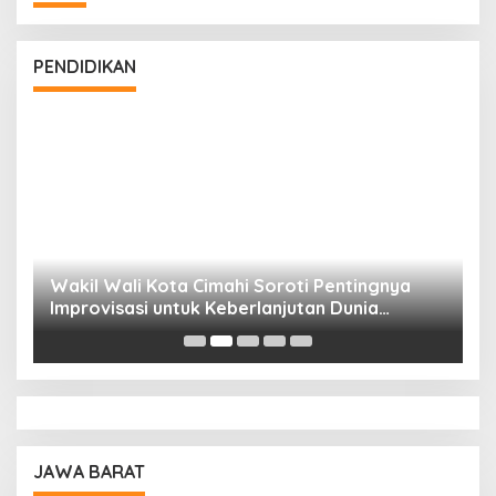
PENDIDIKAN
Wakil Wali Kota Cimahi Soroti Pentingnya
Y
Improvisasi untuk Keberlanjutan Dunia
S
Pendidikan
A
JAWA BARAT