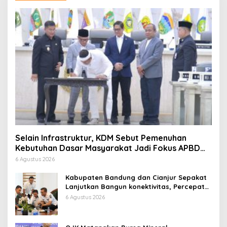
Selain Infrastruktur, KDM Sebut Pemenuhan
Kebutuhan Dasar Masyarakat Jadi Fokus APBD
Jabar 2027
6 Agustus 2026
Kabupaten Bandung dan Cianjur Sepakat
Lanjutkan Bangun konektivitas, Percepat
Pertumbuhan Ekonomi Daerah
6 Agustus 2026