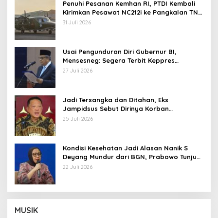
Penuhi Pesanan Kemhan RI, PTDI Kembali
Kirimkan Pesawat NC212i ke Pangkalan TNI
AU
31 Juli 2026
Usai Pengunduran Diri Gubernur BI,
Mensesneg: Segera Terbit Keppres
Pemberhentian dengan Hormat
27 Juli 2026
Jadi Tersangka dan Ditahan, Eks
Jampidsus Sebut Dirinya Korban
Kriminalisasi
25 Juli 2026
Kondisi Kesehatan Jadi Alasan Nanik S
Deyang Mundur dari BGN, Prabowo Tunjuk
Wamentan Sudaryono
22 Juli 2026
MUSIK