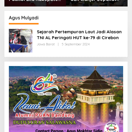
Bandung Mulai Ikuti
Lanjutkan Bangun
Pemusatan Latihan
konektivitas, Percepat
Pertumbuhan Ekonomi
Agus Mulyadi
Daerah
Sejarah Pertempuran Laut Jadi Alasan
TNI AL Peringati HUT ke-79 di Cirebon
Jawa Barat
|
5 September 2024
O
L
E
H
R
E
D
A
K
S
I