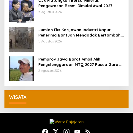
OJK Matangkan Bursa Mineral,
Pengawasan Resmi Dimulai Awal 2027
5 Agustus 2026
Jumlah Eks Karyawan Industri Kapur
Penerima Bantuan Mendadak Bertambah,
KDM: Kita Identifikasi
5 Agustus 2026
Pemprov Jawa Barat Ambil Alih
Penyelenggaraan MTQ 2027 Pasca Garut
Mundur Jadi Tuan Rumah
2 Agustus 2026
WISATA