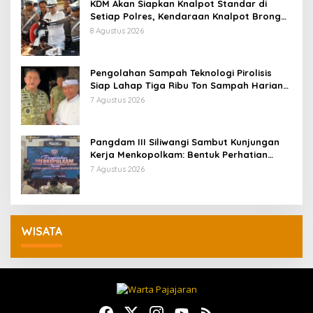
KDM Akan Siapkan Knalpot Standar di
Setiap Polres, Kendaraan Knalpot Brong
Tertangkap Langsung Ganti
8 Agustus 2026
Pengolahan Sampah Teknologi Pirolisis
Siap Lahap Tiga Ribu Ton Sampah Harian
Jawa Barat
7 Agustus 2026
Pangdam III Siliwangi Sambut Kunjungan
Kerja Menkopolkam: Bentuk Perhatian
Pemerintah
7 Agustus 2026
WISATA