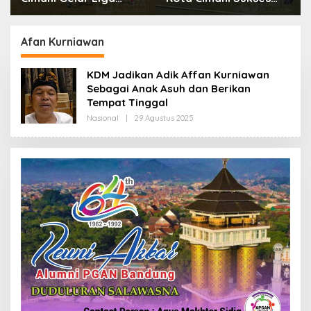
Gelar Piala Soeratin
Biaya RS Korban
Kejahatan Dibayar
Pemprov Jabar
Afan Kurniawan
KDM Jadikan Adik Affan Kurniawan
Sebagai Anak Asuh dan Berikan
Tempat Tinggal
Nasional
|
29 Agustus 2025
O
L
E
H
R
E
D
A
K
S
I