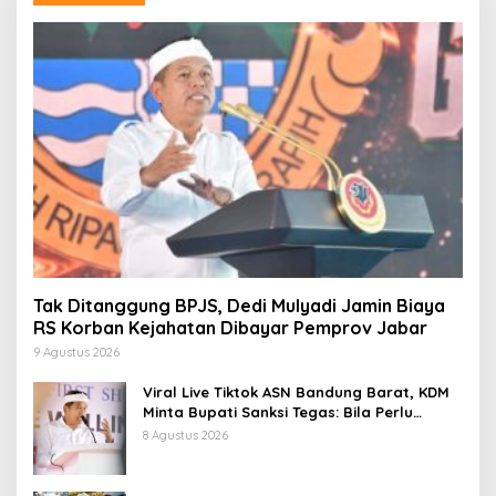
Tak Ditanggung BPJS, Dedi Mulyadi Jamin Biaya
RS Korban Kejahatan Dibayar Pemprov Jabar
9 Agustus 2026
Viral Live Tiktok ASN Bandung Barat, KDM
Minta Bupati Sanksi Tegas: Bila Perlu
Pemberhentian
8 Agustus 2026