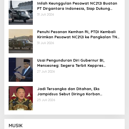
Inilah Keunggulan Pesawat NC212i Buatan
PT Dirgantara Indonesia, Siap Dukung
Berbagai Operasi TNI
31 Juli 2026
Penuhi Pesanan Kemhan RI, PTDI Kembali
Kirimkan Pesawat NC212i ke Pangkalan TNI
AU
31 Juli 2026
Usai Pengunduran Diri Gubernur BI,
Mensesneg: Segera Terbit Keppres
Pemberhentian dengan Hormat
27 Juli 2026
Jadi Tersangka dan Ditahan, Eks
Jampidsus Sebut Dirinya Korban
Kriminalisasi
25 Juli 2026
MUSIK