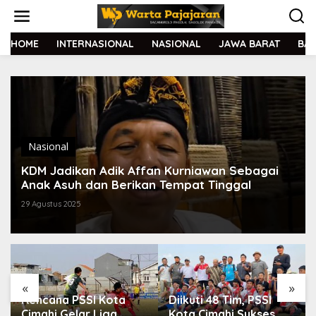
L
e
w
a
HOME
INTERNASIONAL
NASIONAL
JAWA BARAT
BA
t
i
k
e
k
o
n
t
Nasional
e
KDM Jadikan Adik Affan Kurniawan Sebagai
n
Anak Asuh dan Berikan Tempat Tinggal
29 Agustus 2025
«
»
Diikuti 48 Tim, PSSI
Tak Ditanggung BPJS,
Kota Cimahi Sukses
Dedi Mulyadi Jamin