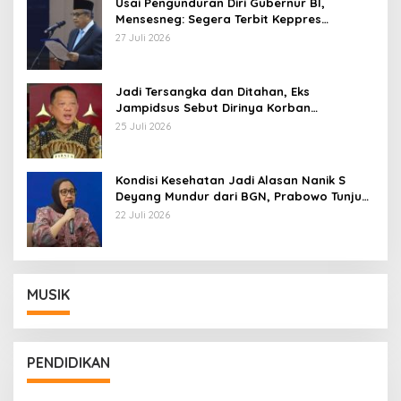
Usai Pengunduran Diri Gubernur BI,
Mensesneg: Segera Terbit Keppres
Pemberhentian dengan Hormat
27 Juli 2026
Jadi Tersangka dan Ditahan, Eks
Jampidsus Sebut Dirinya Korban
Kriminalisasi
25 Juli 2026
Kondisi Kesehatan Jadi Alasan Nanik S
Deyang Mundur dari BGN, Prabowo Tunjuk
Wamentan Sudaryono
22 Juli 2026
MUSIK
PENDIDIKAN