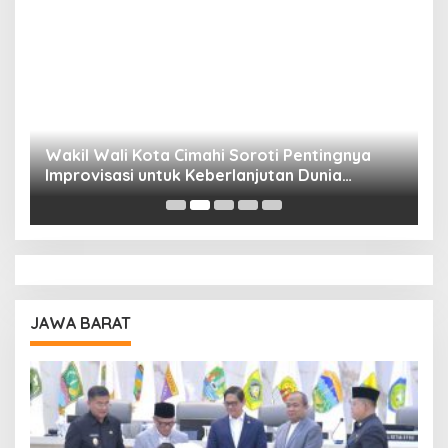
Wakil Wali Kota Cimahi Soroti Pentingnya
Y
Improvisasi untuk Keberlanjutan Dunia
S
Pendidikan
A
JAWA BARAT