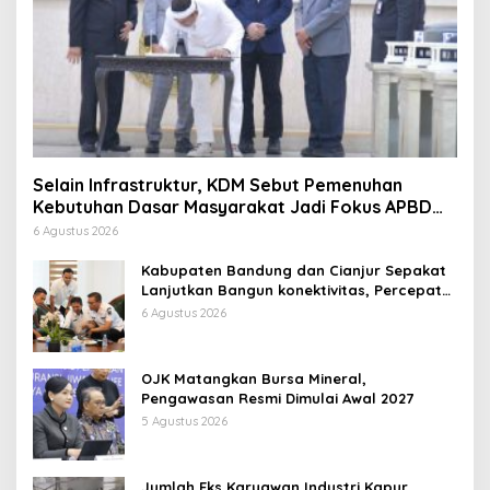
Selain Infrastruktur, KDM Sebut Pemenuhan
Kebutuhan Dasar Masyarakat Jadi Fokus APBD
Jabar 2027
6 Agustus 2026
Kabupaten Bandung dan Cianjur Sepakat
Lanjutkan Bangun konektivitas, Percepat
Pertumbuhan Ekonomi Daerah
6 Agustus 2026
OJK Matangkan Bursa Mineral,
Pengawasan Resmi Dimulai Awal 2027
5 Agustus 2026
Jumlah Eks Karyawan Industri Kapur