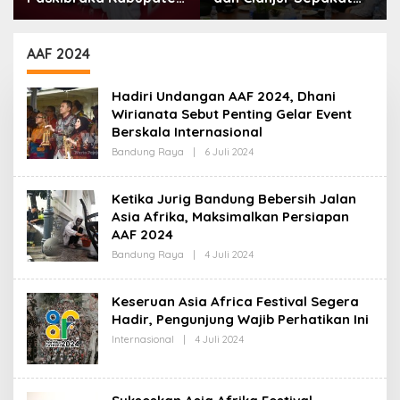
Bandung Mulai Ikuti
Lanjutkan Bangun
Pemusatan Latihan
konektivitas, Percepat
Pertumbuhan Ekonomi
AAF 2024
Daerah
Hadiri Undangan AAF 2024, Dhani
Wirianata Sebut Penting Gelar Event
Berskala Internasional
Bandung Raya
|
6 Juli 2024
O
L
E
H
Ketika Jurig Bandung Bebersih Jalan
R
Asia Afrika, Maksimalkan Persiapan
E
D
AAF 2024
A
K
Bandung Raya
|
4 Juli 2024
O
S
L
I
E
H
Keseruan Asia Africa Festival Segera
R
Hadir, Pengunjung Wajib Perhatikan Ini
E
D
Internasional
|
4 Juli 2024
O
A
L
K
E
S
H
I
R