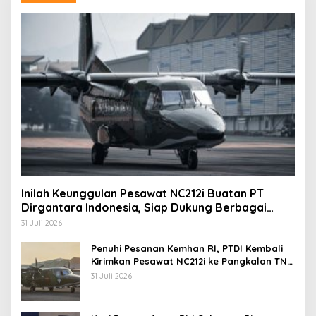
Inilah Keunggulan Pesawat NC212i Buatan PT
Dirgantara Indonesia, Siap Dukung Berbagai
Operasi TNI
31 Juli 2026
Penuhi Pesanan Kemhan RI, PTDI Kembali
Kirimkan Pesawat NC212i ke Pangkalan TNI
AU
31 Juli 2026